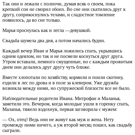
Так они и лежали с полночи, думая всяк о своем, пока
крепкий сон не сморил обоих. Во сне они скатились друг к
другу, соприкоснулись телами, и сладостное томление
появилось, да во сне только.
Марья проснулась как и легла —девушкой.
Свадьба шумела два дня, а потом начались будни.
Каждый вечер Иван и Марья ложились спать, укрывшись
одним одеялом, но так и не посмели коснуться друг друга.
Утром вставали, немного смущенные, но с каждым прожитым
днем они делались друг другу чуть ближе.
Вместе хлопотали по хозяйству, кормили и поили скотину,
ездили в лес по дрова и в поле за клевером. Уже дружба
возникла между ними, но супружеской близости все не было.
Наблюдательные родители Ивана. Митрофан и Маланья,
заметили это. Вечером, когда молодые ушли в горенку спать,
Маланья, тяжело вздохнув, первая заговорила с мужем:
— Ох, отец! Ведь они не живут как муж и жена. Нету
промежду ними ничего, а уж второй месяц пошел, как свадьбу
сыграли.