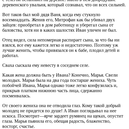
деревенского увальня, который сознавал, что он всех сильней.
Вот таков был мой дядя Ваня, когда ему стукнуло
восемнадцать. Женив его, Митрофан как бы убивал двух
зайцев: приобретал в дом работницу и уберегал сына от
баловства, хотя ни в каких шалостях Иван уличен не был.
Отец видел, сила непомерная распирает сына, за что бы ни
взялся, все ему кажется легко и недостаточно. Поэтому уж
лучше женить, чтобы привязался он к бабе, плодил детей и
работал.
Сваха сыскала ему невесту в соседнем селе.
Какая жена должна быть у Ивана? Конечно, Марья. Свели
молодых. Марья была на два года постарше жениха. Чуть
побойчей Ивана, Марья однако тоже легко конфузилась и,
прикрыв платком нижнюю часть лица, сдержанно
посмеивалась.
От своего жениха она не отводила глаз. Кому такой добрый
молодец не придется по душе! А Иван поглядывал на нее
искоса. Посмотрит—ярче зардеет румянец на щеках, опустит
глаза. Марья пьянила его, обещая радость, блаженство,
восторг, счастье.