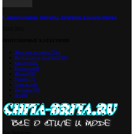
Современные методы лечения алкоголизма
23.02.2025
ПОПУЛЯРНЫЕ КАТЕГОРИИ
Женские истории
7514
Интересно и полезно
2382
Красота
592
Рецепты
499
Жизнь
180
Разное
171
Тренды
166
Здоровье
116
Дом
81
Дон Корлеоне