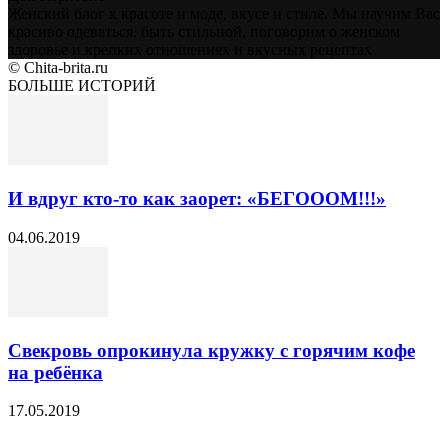
Женский блог к красоте и моде, вкусе и стиле. Мы научим Вас
красиво одеваться, быть стильной, поговорим о женском
здоровье и крепких отношениях и вкусных рецептах
© Chita-brita.ru
БОЛЬШЕ ИСТОРИЙ
И вдруг кто-то как заорет: «БЕГОООМ!!!»
04.06.2019
Свекровь опрокинула кружку с горячим кофе
на ребёнка
17.05.2019