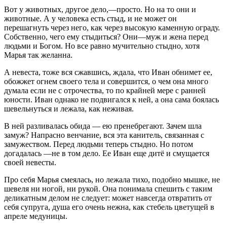
Вот у животных, другое дело,—просто. Но на то они и
животные. А у человека есть стыд, и не может он
перешагнуть через него, как через высокую каменную ограду.
Собственно, чего ему стыдиться? Они—муж и жена перед
людьми и Богом. Но все равно мучительно стыдно, хотя
Марья так желанна.
А невеста, тоже вся сжавшись, ждала, что Иван обнимет ее,
обожжет огнем своего тела и совершится, о чем она много
думала если не с отрочества, то по крайней мере с ранней
юности. Иван однако не подвигался к ней, а она сама боялась
шевельнуться и лежала, как неживая.
В ней разливалась обида — ею пренебрегают. Зачем шла
замуж? Напрасно венчание, вся эта канитель, связанная с
замужеством. Перед людьми теперь стыдно. Но потом
догадалась —не в том дело. Ее Иван еще дитё и смущается
своей невесты.
Про себя Марья смеялась, но лежала тихо, подобно мышке, не
шевеля ни ногой, ни рукой. Она понимала спешить с таким
деликатным делом не следует: может навсегда отвратить от
себя супруга, душа его очень нежна, как стебель цветущей в
апреле медуницы.