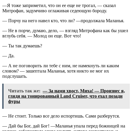
—Я тоже заприметил, что он ее еще не трогал, — сказал
Митрофан, задумчиво оглаживая седеющую бороду.
— Порчу на него навел кто, что ли? —продолжала Маланья.
— Не в порче, думаю, дело, — взгляд Митрофана как бы ушел
вглубь себя. — Молод он еще. Вот что!
— Ты так думаешь?
— Да.
— А не поговорить ли тебе с ним, не намекнуть ли каким
словом? — зашептала Маланья, хотя никто не мог их
подслушать.
Читать так же:
— За нами хвост, Миха! — Произнес я,
глядя на тонированный Land Cruiser, что ехал позади
фуры
— Не стоит. Только все дело испортишь. Сами разберутся.
— Дай бы Бог, дай Бог! —Маланья упала перед божницей на