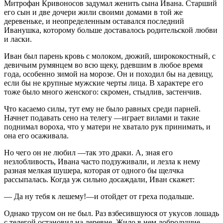
Митрофан Кривоносов задумал женить сына Ивана. Старший
его сын и две дочери жили своими домами в той же
деревеньке, и неопределенным оставался последний
Иванушка, которому больше доставалось родительской любви
и ласки.
Иван был парень кровь с молоком, дюжий, ширококостный, с
девичьим румянцем во всю щеку, рдевшим в любое время
года, особенно зимой на морозе. Он и походил бы на девицу,
если бы не крупные мужские черты лица. В характере его
тоже было много женского: скромен, стыдлив, застенчив.
Что касаемо силы, тут ему не было равных среди парней.
Начнет подавать сено на телегу —играет вилами и такие
поднимал вороха, что у матери не хватало рук принимать, и
она его осаживала.
Но чего он не любил —так это драки. А, зная его
незлобливость, Ивана часто подзуживали, и лезла к нему
разная мелкая шушера, которая от одного бы щелчка
рассыпалась. Когда уж сильно досаждали, Иван скажет:
— Да ну тебя к лешему!—и отойдет от греха подальше.
Однако трусом он не был. Раз взбесившуюся от укусов лошадь
с телегой остановил на деревне. Жило в нем добродушие