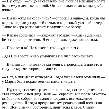
— Ну, сходи, —лицо ее светлело: она любила меньшого брата,
была ему в детстве нянькой. Он так и звал ее до конца дней:
нянька.
— Вы никогда не ссорились? —спросил я однажды, когда мы
втроем сидели у горящей печки, в морозный уютный вечер.
Такие вечера располагают к задушевной беседе.
— Как не ссориться! —вздохнула Марья. —Жизнь длинная.
Без ссор не проживешь. Я его однажды даже поколотила.
— Поколотила? Не может быть! —удивился я.
Дядя Ваня застенчиво улыбнулся и начал рассказывать:
— Видишь ли, приревновала меня к агрономше. Было это в
году пятьдесят втором, помнится.
— Нет, в пятьдесят четвертом. Тогда уже налоги отменили,—
у Марьи была поразительная память на даты.
— Ну, пятьдесят четвертом —так в пятьдесят четвертом, —не
стал спорить с ней дядя Ваня. —Собрались мы после отчетно-
выборного собрания немного погулять, все колхозное
руководство. Я тогда председателем ревизионной комиссии
был. Дом у меня просторный, пригласил к себе. Сидим,