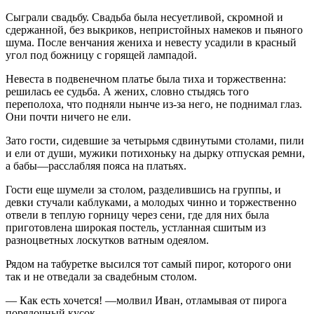
Сыграли свадьбу. Свадьба была несуетливой, скромной и
сдержанной, без выкриков, непристойных намеков и пьяного
шума. После венчания жениха и невесту усадили в красный
угол под божницу с горящей лампадой.
Невеста в подвенечном платье была тиха и торжественна:
решилась ее судьба. А жених, словно стыдясь того
переполоха, что подняли нынче из-за него, не поднимал глаз.
Они почти ничего не ели.
Зато гости, сидевшие за четырьмя сдвинутыми столами, пили
и ели от души, мужики потихоньку на дырку отпуская ремни,
а бабы—расслабляя пояса на платьях.
Гости еще шумели за столом, разделившись на группы, и
девки стучали каблуками, а молодых чинно и торжественно
отвели в теплую горницу через сени, где для них была
приготовлена широкая постель, устланная сшитым из
разноцветных лоскутков ватным одеялом.
Рядом на табуретке высился тот самый пирог, которого они
так и не отведали за свадебным столом.
— Как есть хочется! —молвил Иван, отламывая от пирога
порядочный кусок.