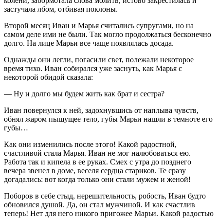
колени, забормотала слова молитв, истово закрестилась и
застучала лбом, отбивая поклоны.
Второй месяц Иван и Марья считались супругами, но на
самом деле ими не были. Так могло продолжаться бесконечно
долго. На лице Марьи все чаще появлялась досада.
Однажды они легли, погасили свет, полежали некоторое
время тихо. Иван собирался уже заснуть, как Марья с
некоторой обидой сказала:
— Ну и долго мы будем жить как брат и сестра?
Иван повернулся к ней, задохнувшись от наплыва чувств,
обнял жаром пышущее тело, губы Марьи нашли в темноте его
губы…
Как они изменились после этого! Какой радостной,
счастливой стала Марья. Иван не мог налюбоваться ею.
Работа так и кипела в ее руках. Смех с утра до позднего
вечера звенел в доме, веселя сердца стариков. Те сразу
догадались: вот когда только они стали мужем и женой!
Поборов в себе стыд, нерешительность, робость, Иван будто
обновился душой. Да, он стал мужчиной. И как счастлив
теперь! Нет для него никого пригожее Марьи. Какой радостью