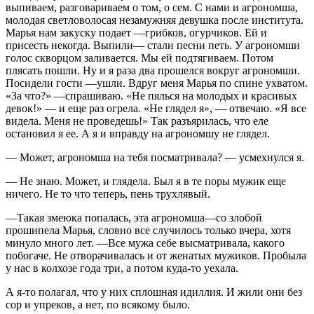
выпиваем, разговариваем о том, о сем. С нами и агрономша,
молодая светловолосая незамужняя девушка после института.
Марья нам закуску подает —грибков, огурчиков. Ей и
присесть некогда. Выпили— стали песни петь. У агрономши
голос скворцом заливается. Мы ей подтягиваем. Потом
плясать пошли. Ну и я раза два прошелся вокруг агрономши.
Посидели гости —ушли. Вдруг меня Марья по спине ухватом.
«За что?» —спрашиваю. «Не пялься на молодых и красивых
девок!» — и еще раз огрела. «Не глядел я», — отвечаю. «Я все
видела. Меня не проведешь!» Так разъярилась, что еле
остановил я ее. А я и вправду на агрономшу не глядел.
— Может, агрономша на тебя посматривала? — усмехнулся я.
— Не знаю. Может, и глядела. Был я в те поры мужик еще
ничего. Не то что теперь, пень трухлявый.
—Такая змеюка попалась, эта агрономша—со злобой
прошипела Марья, словно все случилось только вчера, хотя
минуло много лет. —Все мужа себе высматривала, какого
побогаче. Не отворачивалась и от женатых мужиков. Пробыла
у нас в колхозе года три, а потом куда-то уехала.
А я-то полагал, что у них сплошная идиллия. И жили они без
сор и упреков, а нет, по всякому было.