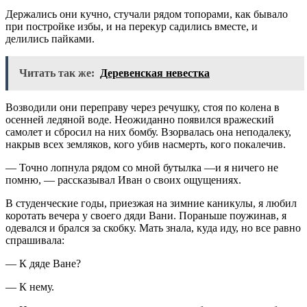
Держались они кучно, стучали рядом топорами, как бывало
при постройке избы, и на перекур садились вместе, и
делились пайками.
Читать так же:
Деревенская невестка
Возводили они переправу через речушку, стоя по колена в
осенней ледяной воде. Неожиданно появился вражеский
самолет и сбросил на них бомбу. Взорвалась она неподалеку,
накрыв всех земляков, кого убив насмерть, кого покалечив.
— Точно лопнула рядом со мной бутылка —и я ничего не
помню, — рассказывал Иван о своих ощущениях.
В студенческие годы, приезжая на зимние каникулы, я любил
коротать вечера у своего дяди Вани. Пораньше поужинав, я
одевался и брался за скобку. Мать знала, куда иду, но все равно
спрашивала:
— К дяде Ване?
— К нему.