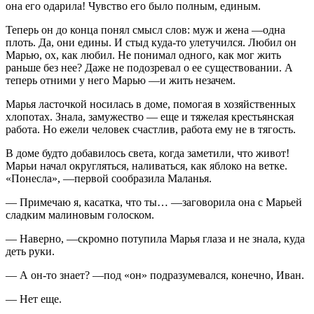
она его одарила! Чувство его было полным, единым.
Теперь он до конца понял смысл слов: муж и жена —одна
плоть. Да, они едины. И стыд куда-то улетучился. Любил он
Марью, ох, как любил. Не понимал одного, как мог жить
раньше без нее? Даже не подозревал о ее существовании. А
теперь отними у него Марью —и жить незачем.
Марья ласточкой носилась в доме, помогая в хозяйственных
хлопотах. Знала, замужество — еще и тяжелая крестьянская
работа. Но ежели человек счастлив, работа ему не в тягость.
В доме будто добавилось света, когда заметили, что живот!
Марьи начал округляться, наливаться, как яблоко на ветке.
«Понесла», —первой сообразила Маланья.
— Примечаю я, касатка, что ты… —заговорила она с Марьей
сладким малиновым голоском.
— Наверно, —скромно потупила Марья глаза и не знала, куда
деть руки.
— А он-то знает? —под «он» подразумевался, конечно, Иван.
— Нет еще.