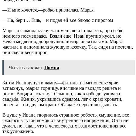
—И мне хочется,—робко призналась Марья.
—На, бери… Ешь,—и подал ей все блюдо с пирогом
Марья отломила кусочек поменьше и стала есть, про себя
немного посмеиваясь. Взяли еще. Иван крупно кусал, но
жевал медленно, добродушно помаргивая глазами. Марья
частила и напоминала жующую козочку. Так, сидя на постели,
они съели весь пирог.
Читать так же:
Помни
Затем Иван дунул в лампу—фитиль, на мгновенье ярче
вспыхнув, озарил горницу, висящие на гвоздях решета и
погас. Воцарилась тьма. Слышно, как в избе догуливала
свадьба. Жених, укрывшись одеялом, лег с краю кровати,
невеста—на другом краю. Оба даже перестали дышать.
В душе у Ивана творилось странное: робость, смущение, все
сжалось в тугой комок от внутреннего напряжения. Он и не
думал, не гадал, что в человеческих взаимоотношениях все
так усложнено.