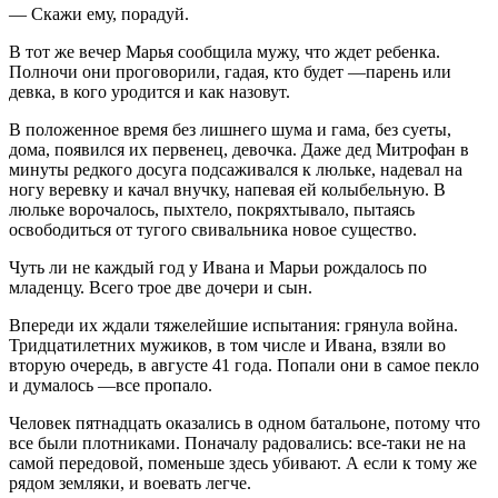
— Скажи ему, порадуй.
В тот же вечер Марья сообщила мужу, что ждет ребенка.
Полночи они проговорили, гадая, кто будет —парень или
девка, в кого уродится и как назовут.
В положенное время без лишнего шума и гама, без суеты,
дома, появился их первенец, девочка. Даже дед Митрофан в
минуты редкого досуга подсаживался к люльке, надевал на
ногу веревку и качал внучку, напевая ей колыбельную. В
люльке ворочалось, пыхтело, покряхтывало, пытаясь
освободиться от тугого свивальника новое существо.
Чуть ли не каждый год у Ивана и Марьи рождалось по
младенцу. Всего трое две дочери и сын.
Впереди их ждали тяжелейшие испытания: грянула война.
Тридцатилетних мужиков, в том числе и Ивана, взяли во
вторую очередь, в августе 41 года. Попали они в самое пекло
и думалось —все пропало.
Человек пятнадцать оказались в одном батальоне, потому что
все были плотниками. Поначалу радовались: все-таки не на
самой передовой, поменьше здесь убивают. А если к тому же
рядом земляки, и воевать легче.