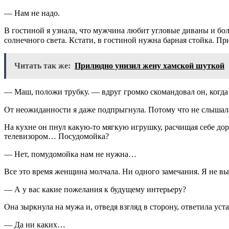
— Нам не надо.⠀
В гостиной я узнала, что мужчина любит угловые диваны и бо
солнечного света. Кстати, в гостиной нужна барная стойка. Пр
Читать так же:
Прилюдно унизил жену хамской шуткой
— Маш, положи трубку. — вдруг громко скомандовал он, когд
От неожиданности я даже подпрыгнула. Потому что не слышала
На кухне он пнул какую-то мягкую игрушку, расчищая себе доро
телевизором… Посудомойка?
— Нет, помудомойка нам не нужна…⠀
Все это время женщина молчала. Ни одного замечания. Я не вы
— А у вас какие пожелания к будущему интерьеру?⠀
Она зыркнула на мужа и, отведя взгляд в сторону, ответила уста
— Да ни каких…⠀