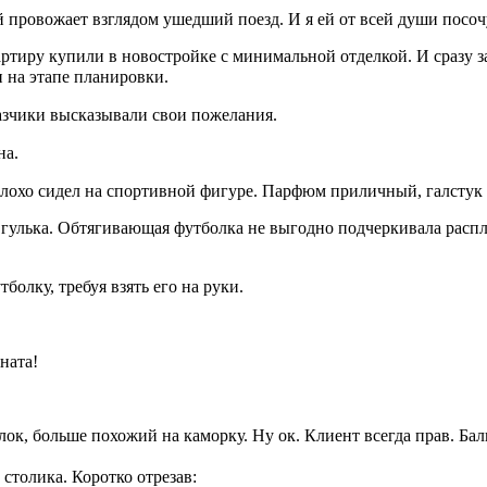
й провожает взглядом ушедший поезд. И я ей от всей души посо
тиру купили в новостройке с минимальной отделкой. И сразу зас
и на этапе планировки.⠀
аказчики высказывали свои пожелания.⠀
на.⠀
плохо сидел на спортивной фигуре. Парфюм приличный, галстук
 гулька. Обтягивающая футболка не выгодно подчеркивала расп
тболку, требуя взять его на руки.⠀
мната!⠀
ок, больше похожий на каморку. Ну ок. Клиент всегда прав. Ба
 столика. Коротко отрезав:⠀