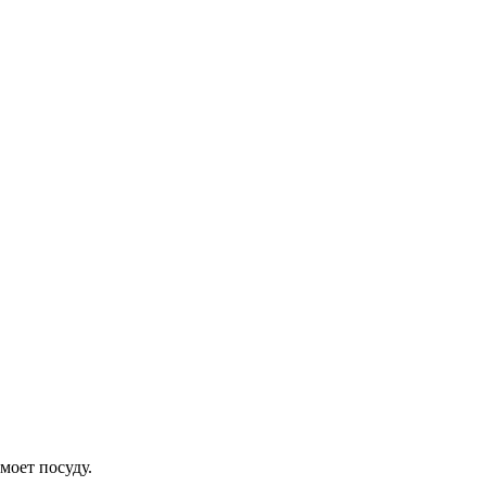
моет посуду.⠀