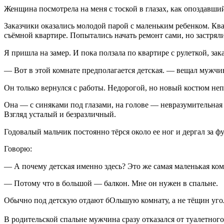
Женщина посмотрела на меня с тоской в глазах, как опоздавши
Заказчики оказались молодой парой с маленьким ребенком. Квар
съёмной квартире. Попытались начать ремонт сами, но застрял
Я пришла на замер. И пока ползала по квартире с рулеткой, з
— Вот в этой комнате предполагается детская. — вещал мужчи
Он только вернулся с работы. Недорогой, но новый костюм не
Она — с синяками под глазами, на голове — невразумительная
Взгляд усталый и безразличный.⠀
Годовалый мальчик постоянно тёрся около ее ног и дергал за фу
Говорю:
— А почему детская именно здесь? Это же самая маленькая ко
— Потому что в большой — балкон. Мне он нужен в спальне.
Обычно под детскую отдают бОльшую комнату, а не тёщин угол
⠀
В родительской спальне мужчина сразу отказался от туалетного