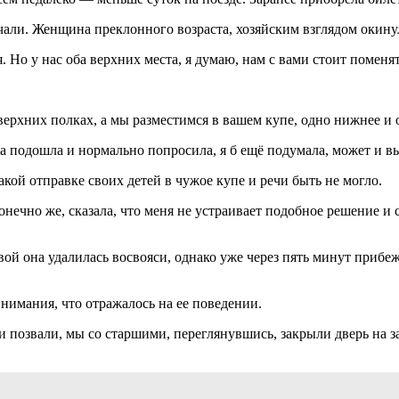
тучали. Женщина преклонного возраста, хозяйским взглядом окин
 Но у нас оба верхних места, я думаю, нам с вами стоит поменят
ерхних полках, а мы разместимся в вашем купе, одно нижнее и 
а подошла и нормально попросила, я б ещё подумала, может и в
какой отправке своих детей в чужое купе и речи быть не могло.
онечно же, сказала, что меня не устраивает подобное решение и 
й она удалилась восвояси, однако уже через пять минут прибежал
внимания, что отражалось на ее поведении.
ки позвали, мы со старшими, переглянувшись, закрыли дверь на за