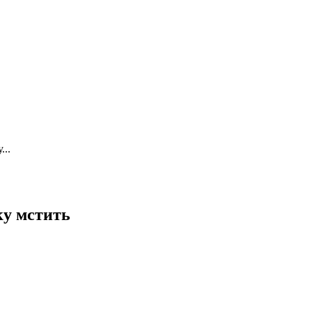
...
ку мстить