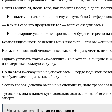
Спустя минут 20, после того, как тронулся поезд, в дверь пос
— Вы знаете, — начала она, — я еду с внучкой до Симферополя.
— Как вы себе это представляете? — всерьез озадачилась я.
— Ваши старшие уже вполне взрослые, им будет интересно на в
Безапелляционность заявления меня взбесила. Если бы женщин
Все ж таки пожилой человек и все такое. Но, разумеется, ни о 
Однако уступать этакой «яжбабушке» я не хотела. Женщине я, к
и не дергаться каждую секунду.
Но на этом яжебабушка не успокоилась. С гордо поднятой голово
что будет здесь играть, там ей скучно.
Честно говоря, девочка была не из спокойных, явно требовала 
Тусовалась она в нашем купе довольно долго, а когда её все-та
заперта.
Читать так же:
Письмо из прошлого