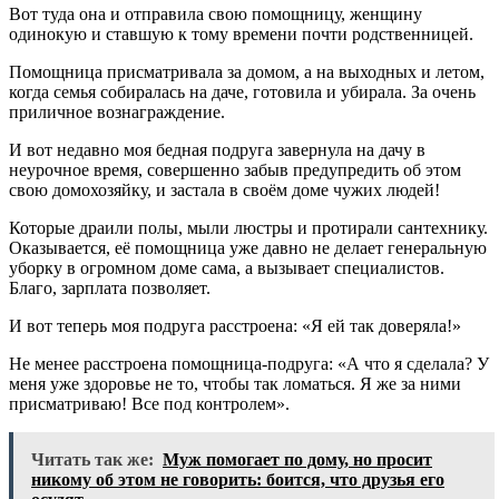
Вот туда она и отправила свою помощницу, женщину
одинокую и ставшую к тому времени почти родственницей.
Помощница присматривала за домом, а на выходных и летом,
когда семья собиралась на даче, готовила и убирала. За очень
приличное вознаграждение.
И вот недавно моя бедная подруга завернула на дачу в
неурочное время, совершенно забыв предупредить об этом
свою домохозяйку, и застала в своём доме чужих людей!
Которые драили полы, мыли люстры и протирали сантехнику.
Оказывается, её помощница уже давно не делает генеральную
уборку в огромном доме сама, а вызывает специалистов.
Благо, зарплата позволяет.
И вот теперь моя подруга расстроена: «Я ей так доверяла!»
Не менее расстроена помощница-подруга: «А что я сделала? У
меня уже здоровье не то, чтобы так ломаться. Я же за ними
присматриваю! Все под контролем».
Читать так же:
Муж помогает по дому, но просит
никому об этом не говорить: боится, что друзья его