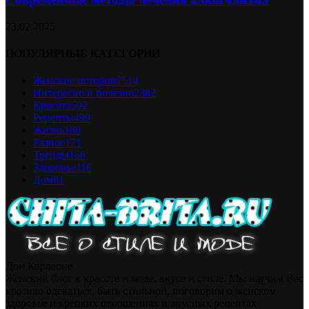
23.02.2025
ПОПУЛЯРНЫЕ КАТЕГОРИИ
Женские истории
7514
Интересно и полезно
2382
Красота
592
Рецепты
499
Жизнь
180
Разное
171
Тренды
166
Здоровье
116
Дом
81
Дон Корлеоне
Женский блог к красоте и моде, вкусе и стиле. Мы научим Вас
красиво одеваться, быть стильной, поговорим о женском
здоровье и крепких отношениях и вкусных рецептах