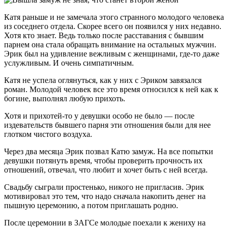
Катя раньше и не замечала этого странного молодого человека
из соседнего отдела. Скорее всего он появился у них недавно.
Хотя кто знает. Ведь только после расставания с бывшим
парнем она стала обращать внимание на остальных мужчин.
Эрик был на удивление вежливым с женщинами, где-то даже
услужливым. И очень симпатичным.
Катя не успела оглянуться, как у них с Эриком завязался
роман. Молодой человек все это время относился к ней как к
богине, выполнял любую прихоть.
Хотя и прихотей-то у девушки особо не было — после
издевательств бывшего парня эти отношения были для нее
глотком чистого воздуха.
Через два месяца Эрик позвал Катю замуж. На все попытки
девушки потянуть время, чтобы проверить прочность их
отношений, отвечал, что любит и хочет быть с ней всегда.
Свадьбу сыграли простенько, никого не пригласив. Эрик
мотивировал это тем, что надо сначала накопить денег на
пышную церемонию, а потом приглашать родню.
После церемонии в ЗАГСе молодые поехали к жениху на