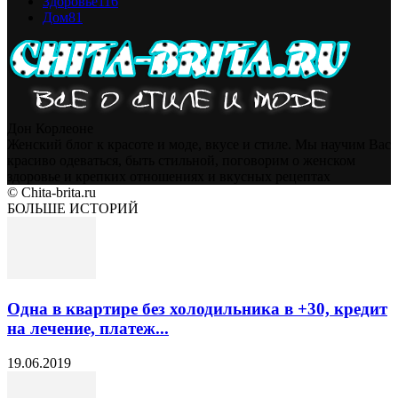
Здоровье
116
Дом
81
Дон Корлеоне
Женский блог к красоте и моде, вкусе и стиле. Мы научим Вас
красиво одеваться, быть стильной, поговорим о женском
здоровье и крепких отношениях и вкусных рецептах
© Chita-brita.ru
БОЛЬШЕ ИСТОРИЙ
Одна в квартире без холодильника в +30, кредит
на лечение, платеж...
19.06.2019