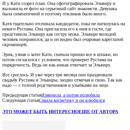
И у Кати созрел план. Она сфотографировала Эльвиру и
выложила ее фото на серьезный сайт знакомств. Девушка
была симпатичной и поэтому откликов было много.
Катя тщательно отсеивала кандидатов, пока не наткнулась на
некого Рустама. Она пригласила его к ним в гости, где
представила Эльвиру как сестру мужа. Эльвире молодой
человек понравился, да и он видно был очарован кареглазой
скромницей.
Эрик, узнав о затее Кати, сначала принял все в штыки, но
потом согласился с условием, что проверит Рустама на
порядочность. Ведь он как-никак отвечает за Эльвиру.
Все срослось. И уже через три месяца они праздновали
свадьбу Рустама и Эльвиры, заодно отмечая и свою. Так как
надо — с толпой родственников и улыбками на лице.
Предыдущая статья
Изменила, а потом полюбила
Следующая статья
Смыла косметику и он влюбился
ЭТО МОЖЕТ БЫТЬ ИНТЕРЕСНО
ЕЩЕ ОТ АВТОРА