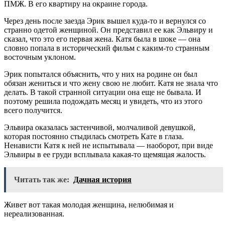
ПМЖ. В его квартиру на окраине города.
Через день после заезда Эрик вышел куда-то и вернулся со
странно одетой женщиной. Он представил ее как Эльвиру и
сказал, что это его первая жена. Катя была в шоке — она
словно попала в исторический фильм с каким-то странным
восточным уклоном.
Эрик попытался объяснить, что у них на родине он был
обязан жениться и что жену свою не любит. Катя не знала что
делать. В такой странной ситуации она еще не бывала. И
поэтому решила подождать месяц и увидеть, что из этого
всего получится.
Эльвира оказалась застенчивой, молчаливой девушкой,
которая постоянно стыдилась смотреть Кате в глаза.
Ненависти Катя к ней не испытывала — наоборот, при виде
Эльвиры в ее груди всплывала какая-то щемящая жалость.
Читать так же:
Дачная история
Живет вот такая молодая женщина, нелюбимая и
нереализованная.