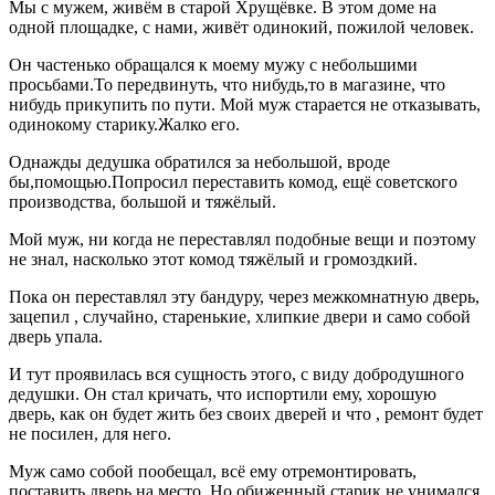
Мы с мужем, живём в старой Хрущёвке. В этом доме на
одной площадке, с нами, живёт одинокий, пожилой человек.
Он частенько обращался к моему мужу с небольшими
просьбами.То передвинуть, что нибудь,то в магазине, что
нибудь прикупить по пути. Мой муж старается не отказывать,
одинокому старику.Жалко его.
Однажды дедушка обратился за небольшой, вроде
бы,помощью.Попросил переставить комод, ещё советского
производства, большой и тяжёлый.
Мой муж, ни когда не переставлял подобные вещи и поэтому
не знал, насколько этот комод тяжёлый и громоздкий.
Пока он переставлял эту бандуру, через межкомнатную дверь,
зацепил , случайно, старенькие, хлипкие двери и само собой
дверь упала.
И тут проявилась вся сущность этого, с виду добродушного
дедушки. Он стал кричать, что испортили ему, хорошую
дверь, как он будет жить без своих дверей и что , ремонт будет
не посилен, для него.
Муж само собой пообещал, всё ему отремонтировать,
поставить дверь на место. Но обиженный старик не унимался.