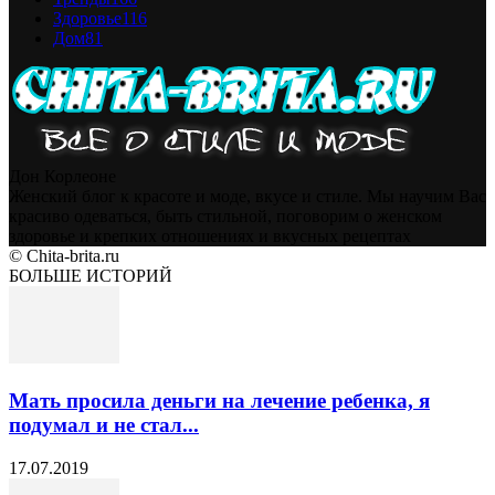
Здоровье
116
Дом
81
Дон Корлеоне
Женский блог к красоте и моде, вкусе и стиле. Мы научим Вас
красиво одеваться, быть стильной, поговорим о женском
здоровье и крепких отношениях и вкусных рецептах
© Chita-brita.ru
БОЛЬШЕ ИСТОРИЙ
Мать просила деньги на лечение ребенка, я
подумал и не стал...
17.07.2019