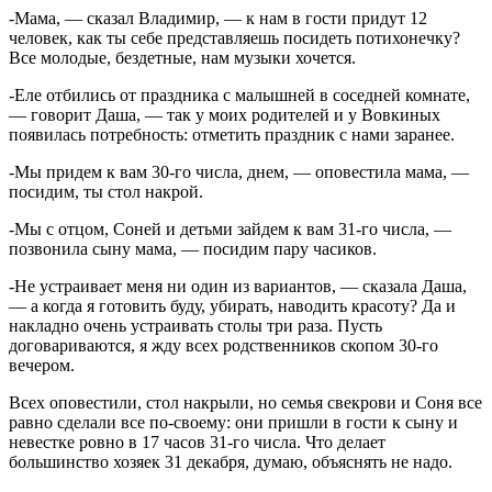
-Мама, — сказал Владимир, — к нам в гости придут 12
человек, как ты себе представляешь посидеть потихонечку?
Все молодые, бездетные, нам музыки хочется.
-Еле отбились от праздника с малышней в соседней комнате,
— говорит Даша, — так у моих родителей и у Вовкиных
появилась потребность: отметить праздник с нами заранее.
-Мы придем к вам 30-го числа, днем, — оповестила мама, —
посидим, ты стол накрой.
-Мы с отцом, Соней и детьми зайдем к вам 31-го числа, —
позвонила сыну мама, — посидим пару часиков.
-Не устраивает меня ни один из вариантов, — сказала Даша,
— а когда я готовить буду, убирать, наводить красоту? Да и
накладно очень устраивать столы три раза. Пусть
договариваются, я жду всех родственников скопом 30-го
вечером.
Всех оповестили, стол накрыли, но семья свекрови и Соня все
равно сделали все по-своему: они пришли в гости к сыну и
невестке ровно в 17 часов 31-го числа. Что делает
большинство хозяек 31 декабря, думаю, объяснять не надо.