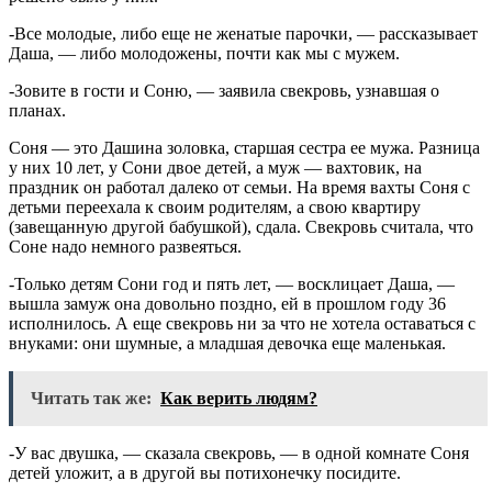
-Все молодые, либо еще не женатые парочки, — рассказывает
Даша, — либо молодожены, почти как мы с мужем.
-Зовите в гости и Соню, — заявила свекровь, узнавшая о
планах.
Соня — это Дашина золовка, старшая сестра ее мужа. Разница
у них 10 лет, у Сони двое детей, а муж — вахтовик, на
праздник он работал далеко от семьи. На время вахты Соня с
детьми переехала к своим родителям, а свою квартиру
(завещанную другой бабушкой), сдала. Свекровь считала, что
Соне надо немного развеяться.
-Только детям Сони год и пять лет, — восклицает Даша, —
вышла замуж она довольно поздно, ей в прошлом году 36
исполнилось. А еще свекровь ни за что не хотела оставаться с
внуками: они шумные, а младшая девочка еще маленькая.
Читать так же:
Как верить людям?
-У вас двушка, — сказала свекровь, — в одной комнате Соня
детей уложит, а в другой вы потихонечку посидите.