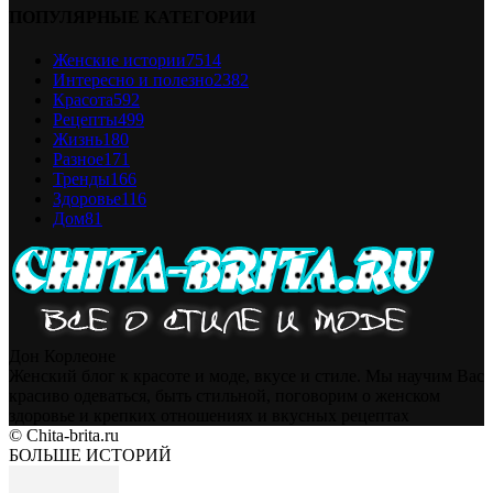
ПОПУЛЯРНЫЕ КАТЕГОРИИ
Женские истории
7514
Интересно и полезно
2382
Красота
592
Рецепты
499
Жизнь
180
Разное
171
Тренды
166
Здоровье
116
Дом
81
Дон Корлеоне
Женский блог к красоте и моде, вкусе и стиле. Мы научим Вас
красиво одеваться, быть стильной, поговорим о женском
здоровье и крепких отношениях и вкусных рецептах
© Chita-brita.ru
БОЛЬШЕ ИСТОРИЙ