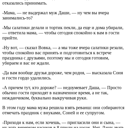
отказались принимать.
-Мама, — не выдержал муж Даши, — ну чем вы вчера
занимались-то?
-Мы салатики делали и тортик пекли, да еще и дома убирали,
— ответила мама, — чтобы сегодня спокойно к вам в гости
прийти.
-Ну вот, — сказал Вовка, — а мы тоже вчера салатики резали,
чтобы спокойно вас принять и подготовиться к встрече
праздника с друзьями, поэтому мы и сегодня готовим,
убираем и вас не ждали.
-Да вам вообще друзья дороже, чем родня, — высказала Соня
и гости гордо удалились.
-А причем тут, кто дороже? — недоумевает Даша, — Просто
обычно гости приходят в назначенное время, а не так,
нежданчиком, буквально выкручивая руки.
В этом году мама мужа решила взять реванш: они собираются
отмечать праздник с внуками, Соней и ее супругом.
-Приходи к нам, если хочешь, — пригласили они и сына, —
ну хоть вечерком часиков в 8 приди на часок. Нет, Дашу звать