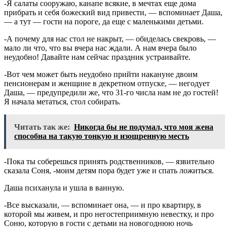
-Я салаты сооружаю, канапе всякие, в мечтах еще дома
прибрать и себя божеский вид привести, — вспоминает Даша,
— а тут — гости на пороге, да еще с маленькими детьми.
-А почему для нас стол не накрыт, — обиделась свекровь, —
мало ли что, что вы вчера нас ждали. А нам вчера было
неудобно! Давайте нам сейчас праздник устраивайте.
-Вот чем может быть неудобно прийти накануне двоим
пенсионерам и женщине в декретном отпуске, — негодует
Даша, — предупредили же, что 31-го числа нам не до гостей!
Я начала метаться, стол собирать.
Читать так же:
Никогда бы не подумал, что моя жена
способна на такую тонкую и изощренную месть
-Пока ты соберешься принять родственников, — язвительно
сказала Соня, -моим детям пора будет уже и спать ложиться.
Даша психанула и ушла в ванную.
-Все высказали, — вспоминает она, — и про квартиру, в
которой мы живем, и про негостеприимную невестку, и про
Соню, которую в гости с детьми на новогоднюю ночь