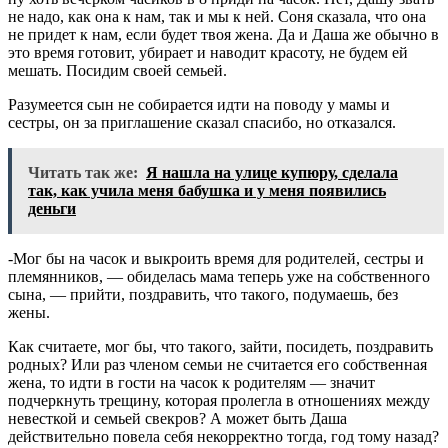
не надо, как она к нам, так и мы к ней. Соня сказала, что она
не придет к нам, если будет твоя жена. Да и Даша же обычно в
это время готовит, убирает и наводит красоту, не будем ей
мешать. Посидим своей семьей.
Разумеется сын не собирается идти на поводу у мамы и
сестры, он за приглашение сказал спасибо, но отказался.
Читать так же:
Я нашла на улице купюру, сделала
так, как учила меня бабушка и у меня появились
деньги
-Мог бы на часок и выкроить время для родителей, сестры и
племянников, — обиделась мама теперь уже на собственного
сына, — прийти, поздравить, что такого, подумаешь, без
жены.
Как считаете, мог бы, что такого, зайти, посидеть, поздравить
родных? Или раз членом семьи не считается его собственная
жена, то идти в гости на часок к родителям — значит
подчеркнуть трещину, которая пролегла в отношениях между
невесткой и семьей свекров? А может быть Даша
действительно повела себя некорректно тогда, год тому назад?