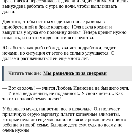
практически переселилась к дочери и сидит с внуками. Юлия
вынуждена работать с утра до ночи, чтобы выплачивать
долги.
Для того, чтобы остаться с детьми после развода в
приобретенной в браке квартире, Юля взяла кредит и
выкупила у мужа его половину жилья. Теперь кредит нужно
отдавать, и на это уходят почти все средства.
Юля бьется как рыба об лед, хватает подработки, сидит
ночами, но ситуация от этого не сильно улучшается. С
долгами расплачиваться ей еще много лет.
Читать так же:
Мы развелись из-за свекрови
— Вот сволочь! — злится Любовь Ивановна на бывшего зятя.
— И взял ведь деньги, не подавился!.. У своих детей!.. Как
таких сволочей земля носит!
У бывшего мужа, напротив, все в шоколаде. Он получает
приличную серую зарплату, платит копеечные алименты,
которые недавно еще уменьшил в связи с рождением нового
ребенка в новой семье. Бывшие дети ему, судя по всему, не
очень нужны.