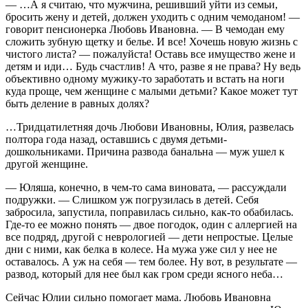
— …А я считаю, что мужчина, решивший уйти из семьи,
бросить жену и детей, должен уходить с одним чемоданом! —
говорит пенсионерка Любовь Ивановна. — В чемодан ему
сложить зубную щетку и белье. И все! Хочешь новую жизнь с
чистого листа? — пожалуйста! Оставь все имущество жене и
детям и иди… Будь счастлив! А что, разве я не права? Ну ведь
объективно одному мужику-то заработать и встать на ноги
куда проще, чем женщине с малыми детьми? Какое может тут
быть деление в равных долях?
…Тридцатилетняя дочь Любови Ивановны, Юлия, развелась
полтора года назад, оставшись с двумя детьми-
дошкольниками. Причина развода банальна — муж ушел к
другой женщине.
— Юляша, конечно, в чем-то сама виновата, — рассуждали
подружки. — Слишком уж погрузилась в детей. Себя
забросила, запустила, поправилась сильно, как-то обабилась.
Где-то ее можно понять — двое погодок, один с аллергией на
все подряд, другой с неврологией — дети непростые. Целые
дни с ними, как белка в колесе. На мужа уже сил у нее не
оставалось. А уж на себя — тем более. Ну вот, в результате —
развод, который для нее был как гром среди ясного неба…
Сейчас Юлии сильно помогает мама. Любовь Ивановна