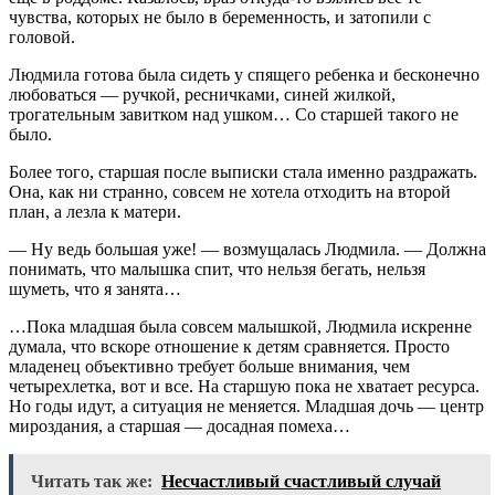
чувства, которых не было в беременность, и затопили с
головой.
Людмила готова была сидеть у спящего ребенка и бесконечно
любоваться — ручкой, ресничками, синей жилкой,
трогательным завитком над ушком… Со старшей такого не
было.
Более того, старшая после выписки стала именно раздражать.
Она, как ни странно, совсем не хотела отходить на второй
план, а лезла к матери.
— Ну ведь большая уже! — возмущалась Людмила. — Должна
понимать, что малышка спит, что нельзя бегать, нельзя
шуметь, что я занята…
…Пока младшая была совсем малышкой, Людмила искренне
думала, что вскоре отношение к детям сравняется. Просто
младенец объективно требует больше внимания, чем
четырехлетка, вот и все. На старшую пока не хватает ресурса.
Но годы идут, а ситуация не меняется. Младшая дочь — центр
мироздания, а старшая — досадная помеха…
Читать так же:
Несчастливый счастливый случай