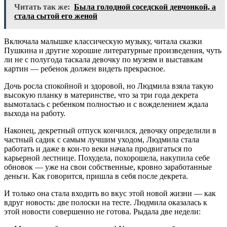
Читать так же:
Была голодной соседской девчонкой, а
стала сытой его женой
Включала малышке классическую музыку, читала сказки
Пушкина и другие хорошие литературные произведения, чуть
ли не с полугода таскала девочку по музеям и выставкам
картин — ребенок должен видеть прекрасное.
Дочь росла спокойной и здоровой, но Людмила взяла такую
высокую планку в материнстве, что за три года декрета
вымоталась с ребенком полностью и с вожделением ждала
выхода на работу.
Наконец, декретный отпуск кончился, девочку определили в
частный садик с самым лучшим уходом, Людмила стала
работать и даже в кои-то веки начала продвигаться по
карьерной лестнице. Похудела, похорошела, накупила себе
обновок — уже на свои собственные, кровно заработанные
деньги. Как говорится, пришла в себя после декрета.
И только она стала входить во вкус этой новой жизни — как
вдруг новость: две полоски на тесте. Людмила оказалась к
этой новости совершенно не готова. Рыдала две недели: