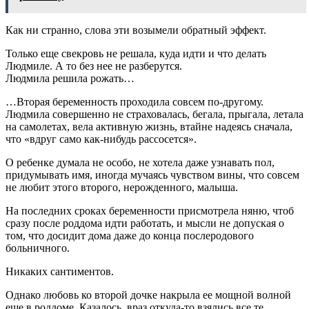
Как ни странно, слова эти возымели обратный эффект.
Только еще свекровь не решала, куда идти и что делать
Людмиле. А то без нее не разберутся.
Людмила решила рожать…
…Вторая беременность проходила совсем по-другому.
Людмила совершенно не страховалась, бегала, прыгала, летала
на самолетах, вела активную жизнь, втайне надеясь сначала,
что «вдруг само как-нибудь рассосется».
О ребенке думала не особо, не хотела даже узнавать пол,
придумывать имя, иногда мучаясь чувством вины, что совсем
не любит этого второго, нерожденного, малыша.
На последних сроках беременности присмотрела няню, чтоб
сразу после роддома идти работать, и мысли не допуская о
том, что досидит дома даже до конца послеродового
больничного.
Никаких сантиментов.
Однако любовь ко второй дочке накрыла ее мощной волной
еще в роддоме. Казалось, враз откуда-то взялись все те