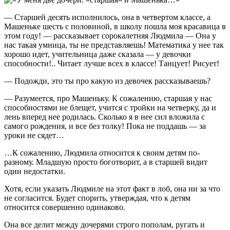
— Старшей десять исполнилось, она в четвертом классе, а
Машеньке шесть с половиной, в школу пошла моя красавица в
этом году! — рассказывает сорокалетняя Людмила — Она у
нас такая умница, ты не представляешь! Математика у нее так
хорошо идет, учительница даже сказала — у девочки
способности!.. Читает лучше всех в классе! Танцует! Рисует!
— Подожди, это ты про какую из девочек рассказываешь?
— Разумеется, про Машеньку. К сожалению, старшая у нас
способностями не блещет, учится с тройки на четверку, да и
лень вперед нее родилась. Сколько я в нее сил вложила с
самого рождения, и все без толку! Пока не поддашь — за
уроки не сядет…
…К сожалению, Людмила относится к своим детям по-
разному. Младшую просто боготворит, а в старшей видит
одни недостатки.
Хотя, если указать Людмиле на этот факт в лоб, она ни за что
не согласится. Будет спорить, утверждая, что к детям
относится совершенно одинаково.
Она все делит между дочерями строго пополам, ругать и