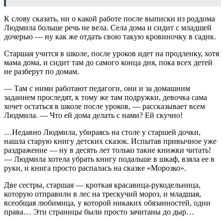
К слову сказать, ни о какой работе после выписки из роддома
Людмила больше речь не вела. Села дома и сидит с младшей
дочерью — ну как же отдать свою такую кровиночку в садик.
Старшая учится в школе, после уроков идет на продленку, хотя
мама дома, и сидит там до самого конца дня, пока всех детей
не разберут по домам.
— Там с ними работают педагоги, они и за домашним
заданием проследят, к тому же там подружки, девочка сама
хочет остаться в школе после уроков, — рассказывает всем
Людмила. — Что ей дома делать с нами? Ей скучно!
…Недавно Людмила, убираясь на столе у старшей дочки,
нашла старую книгу детских сказок. Испытав привычное уже
раздражение — ну в десять лет только такие книжки читать!
— Людмила хотела убрать книгу подальше в шкаф, взяла ее в
руки, и книга просто распалась на сказке «Морозко».
Две сестры, старшая — кроткая красавица-рукодельница,
которую отправили в лес на трескучий мороз, и младшая,
всеобщая любимица, у которой никаких обязанностей, одни
права… Эти страницы были просто зачитаны до дыр…