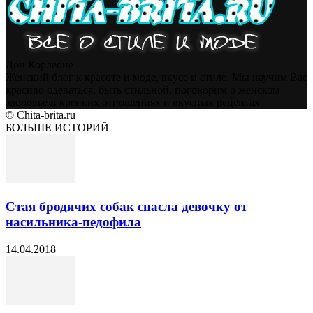
Дон Корлеоне
Женский блог к красоте и моде, вкусе и стиле. Мы научим Вас
красиво одеваться, быть стильной, поговорим о женском
здоровье и крепких отношениях и вкусных рецептах
© Chita-brita.ru
БОЛЬШЕ ИСТОРИЙ
Стая бродячих собак спасла девочку от
насильника-педофила
14.04.2018