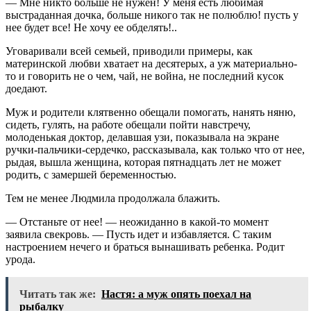
— Мне никто больше не нужен! У меня есть любимая
выстраданная дочка, больше никого так не полюблю! пусть у
нее будет все! Не хочу ее обделять!..
Уговаривали всей семьей, приводили примеры, как
материнской любви хватает на десятерых, а уж материально-
то и говорить не о чем, чай, не война, не последний кусок
доедают.
Муж и родители клятвенно обещали помогать, нанять няню,
сидеть, гулять, на работе обещали пойти навстречу,
молоденькая доктор, делавшая узи, показывала на экране
ручки-пальчики-сердечко, рассказывала, как только что от нее,
рыдая, вышла женщина, которая пятнадцать лет не может
родить, с замершей беременностью.
Тем не менее Людмила продолжала блажить.
— Отстаньте от нее! — неожиданно в какой-то момент
заявила свекровь. — Пусть идет и избавляется. С таким
настроением нечего и браться вынашивать ребенка. Родит
урода.
Читать так же:
Настя: а муж опять поехал на
рыбалку