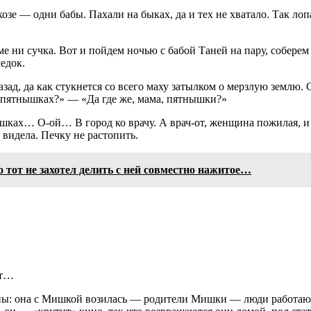
озе — одни бабы. Пахали на быках, да и тех не хватало. Так ло
доме ни сучка. Вот и пойдем ночью с бабой Таней на пару, собере
ледок.
азад, да как стукнется со всего маху затылком о мерзлую землю. 
 в пятнышках?» — «Да где же, мама, пятнышки?»
нышках… О-ой… В город ко врачу. А врач-от, женщина пожилая, и
 видела. Печку не растопить.
 тот не захотел делить с ней совместно нажитое…
ит…
льны: она с Мишкой возилась — родители Мишки — люди работа