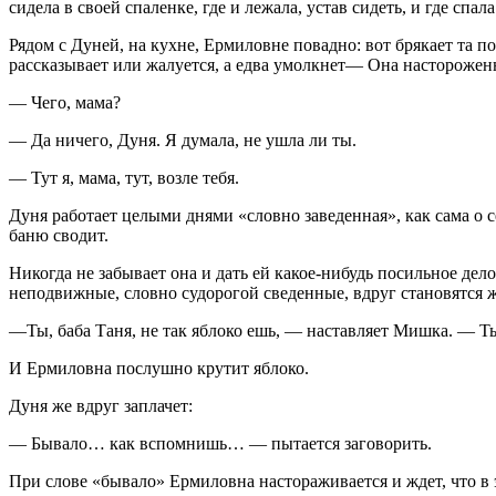
сидела в своей спаленке, где и лежала, устав сидеть, и где спала
Рядом с Дуней, на кухне, Ермиловне повадно: вот брякает та по
рассказывает или жалуется, а едва умолкнет— Она настороженн
— Чего, мама?
— Да ничего, Дуня. Я думала, не ушла ли ты.
— Тут я, мама, тут, возле тебя.
Дуня работает целыми днями «словно заведенная», как сама о с
баню сводит.
Никогда не забывает она и дать ей какое-нибудь посильное дело
неподвижные, словно судорогой сведенные, вдруг становятся 
—Ты, баба Таня, не так яблоко ешь, — наставляет Мишка. — Ты
И Ермиловна послушно крутит яблоко.
Дуня же вдруг заплачет:
— Бывало… как вспомнишь… — пытается заговорить.
При слове «бывало» Ермиловна настораживается и ждет, что в это