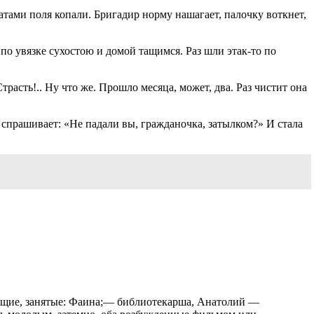
патами поля копали. Бригадир норму нашагает, палочку воткнет,
м по увязке сухостою и домой тащимся. Раз шли этак-то по
Страсть!.. Ну что же. Прошло месяца, может, два. Раз чистит она
 спрашивает: «Не падали вы, гражданочка, затылком?» И стала
ющие, занятые: Фаина;— библиотекарша, Анатолий —