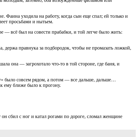
ать молодым, затемно, оба возбужденные фильмом или
не. Фаина уходила на работу, когда сын еще спал; ей только и
леет просьбами и нытьем.
е — всё был на совести прабабки, и той легче было жить:
а, держа правнука за подбородок, чтобы не промазать ложкой,
ла она — загрохотало что-то в той стороне, где баня, и
у-у» было совсем рядом, а потом — все дальше, дальше…
ак ему ближе было к прогону.
 он сбил с ног и катал рогами по дороге, сломал женщине