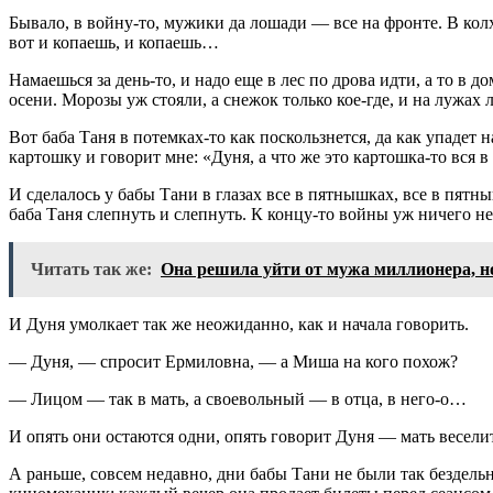
Бывало, в войну-то, мужики да лошади — все на фронте. В колх
вот и копаешь, и копаешь…
Намаешься за день-то, и надо еще в лес по дрова идти, а то в 
осени. Морозы уж стояли, а снежок только кое-где, и на лужах 
Вот баба Таня в потемках-то как поскользнется, да как упадет н
картошку и говорит мне: «Дуня, а что же это картошка-то вся
И сделалось у бабы Тани в глазах все в пятнышках, все в пят
баба Таня слепнуть и слепнуть. К концу-то войны уж ничего не
Читать так же:
Она решила уйти от мужа миллионера, но
И Дуня умолкает так же неожиданно, как и начала говорить.
— Дуня, — спросит Ермиловна, — а Миша на кого похож?
— Лицом — так в мать, а своевольный — в отца, в него-о…
И опять они остаются одни, опять говорит Дуня — мать весел
А раньше, совсем недавно, дни бабы Тани не были так безде