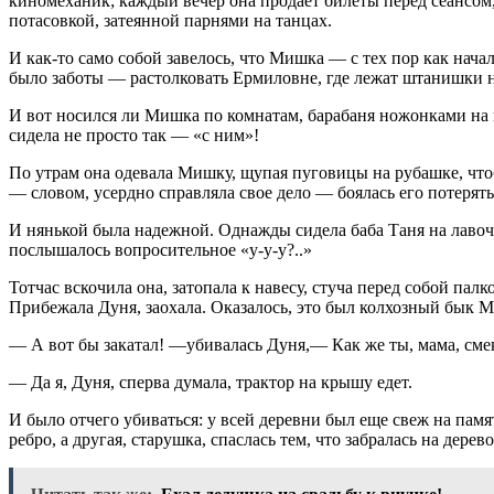
киномеханик; каждый вечер она продает билеты перед сеансом
потасовкой, затеянной парнями на танцах.
И как-то само собой завелось, что Мишка — с тех пор как начал 
было заботы — растолковать Ермиловне, где лежат штанишки на 
И вот носился ли Мишка по комнатам, барабаня ножонками на в
сидела не просто так — «с ним»!
По утрам она одевала Мишку, щупая пуговицы на рубашке, чтоб 
— словом, усердно справляла свое дело — боялась его потерять
И нянькой была надежной. Однажды сидела баба Таня на лавочке
послышалось вопросительное «у-у-у?..»
Тотчас вскочила она, затопала к навесу, стуча перед собой па
Прибежала Дуня, заохала. Оказалось, это был колхозный бык М
— А вот бы закатал! —убивалась Дуня,— Как же ты, мама, сме
— Да я, Дуня, сперва думала, трактор на крышу едет.
И было отчего убиваться: у всей деревни был еще свеж на пам
ребро, а другая, старушка, спаслась тем, что забралась на дерево