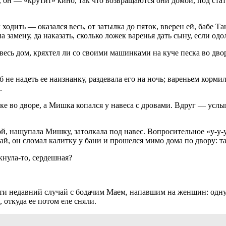
, он — «крутит» кино, так что возвращаются они домой, под ст
ходить — оказался весь, от затылка до пяток, вверен ей, бабе Та
замену, да наказать, сколько ложек варенья дать сыну, если одо
есь дом, кряхтел ли со своими машинками на куче песка во двор
не надеть ее наизнанку, раздевала его на ночь; вареньем кормил
.
 во дворе, а Мишка копался у навеса с дровами. Вдруг — услыша
лкой, нащупала Мишку, затолкала под навес. Вопросительное «у-
ай, он сломал калитку у бани и прошелся мимо дома по двору: т
кнула-то, сердешная?
яти недавний случай с бодачим Маем, напавшим на женщин: одну
, откуда ее потом еле сняли.