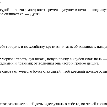
.
судой — значит, моет; вот загремела чугуном в печи — подвинула
о окликает ее: — Дуня?..
ебе говорит; и по хозяйству крутится, и мать обихаживает: накор
: морковь тереть, лук вязать, новую пряжу в клубок сматывать —
жадными и ловкими; от волнения она часто и громко дышит.
 сперва от желтого бочка откусывай, чтоб красный дольше остав
т раз скажет о ней дочь, ждет узнать о себе то, во что ей и сам