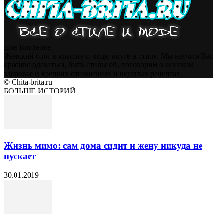
Дон Корлеоне
Женский блог к красоте и моде, вкусе и стиле. Мы научим Вас
красиво одеваться, быть стильной, поговорим о женском
здоровье и крепких отношениях и вкусных рецептах
© Chita-brita.ru
БОЛЬШЕ ИСТОРИЙ
Жизнь мимо: сам дома сидит и жену никуда не
пускает
30.01.2019