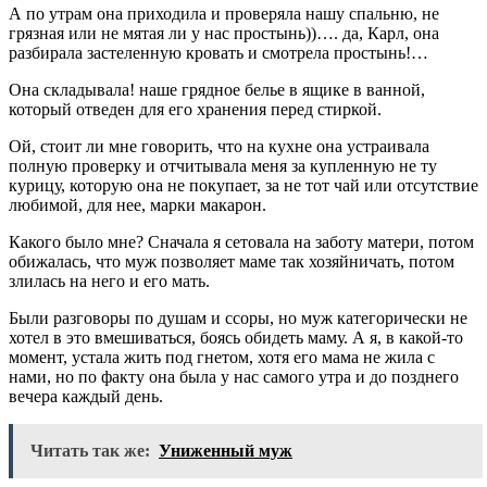
А по утрам она приходила и проверяла нашу спальню, не
грязная или не мятая ли у нас простынь))…. да, Карл, она
разбирала застеленную кровать и смотрела простынь!…
Она складывала! наше грядное белье в ящике в ванной,
который отведен для его хранения перед стиркой.
Ой, стоит ли мне говорить, что на кухне она устраивала
полную проверку и отчитывала меня за купленную не ту
курицу, которую она не покупает, за не тот чай или отсутствие
любимой, для нее, марки макарон.
Какого было мне? Сначала я сетовала на заботу матери, потом
обижалась, что муж позволяет маме так хозяйничать, потом
злилась на него и его мать.
Были разговоры по душам и ссоры, но муж категорически не
хотел в это вмешиваться, боясь обидеть маму. А я, в какой-то
момент, устала жить под гнетом, хотя его мама не жила с
нами, но по факту она была у нас самого утра и до позднего
вечера каждый день.
Читать так же:
Униженный муж