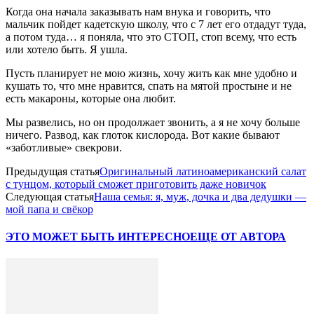
Когда она начала заказывать нам внука и говорить, что
мальчик пойдет кадетскую школу, что с 7 лет его отдадут туда,
а потом туда… я поняла, что это СТОП, стоп всему, что есть
или хотело быть. Я ушла.
Пусть планирует не мою жизнь, хочу жить как мне удобно и
кушать то, что мне нравится, спать на мятой простыне и не
есть макароны, которые она любит.
Мы развелись, но он продолжает звонить, а я не хочу больше
ничего. Развод, как глоток кислорода. Вот какие бывают
«заботливые» свекрови.
Предыдущая статья
Оригинальный латиноамериканский салат
с тунцом, который сможет приготовить даже новичок
Следующая статья
Наша семья: я, муж, дочка и два дедушки —
мой папа и свёкор
ЭТО МОЖЕТ БЫТЬ ИНТЕРЕСНО
ЕЩЕ ОТ АВТОРА