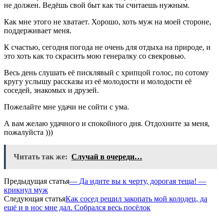
не должен. Ведёшь свой быт как ты считаешь нужным.
Как мне этого не хватает. Хорошо, хоть муж на моей стороне,
поддерживает меня.
К счастью, сегодня погода не очень для отдыха на природе, и
это хоть как то скрасить мою генералку со свекровью.
Весь день слушать её писклявый с хрипцой голос, по сотому
кругу услышу рассказы из её молодости и молодости её
соседей, знакомых и друзей.
Пожелайте мне удачи не сойти с ума.
А вам желаю удачного и спокойного дня. Отдохните за меня,
пожалуйста )))
Читать так же:
Случай в очереди…
Предыдущая статья
— Да идите вы к черту, дорогая теща! —
крикнул муж
Следующая статья
Как сосед решил закопать мой колодец, да
ещё и в нос мне дал. Собрался весь посёлок