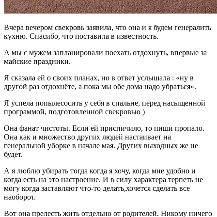
Вчера вечером свекровь заявила, что она и я будем генералить
кухню. Спасибо, что поставила в известность.
А мы с мужем запланировали поехать отдохнуть, впервые за
майские праздники.
Я сказала ей о своих планах, но в ответ услышала : «ну в
другой раз отдохнёте, а пока мы обе дома надо убраться».
Я успела попылесосить у себя в спальне, перед насыщенной
программой, подготовленной свекровью )
Она фанат чистоты. Если ей приспичило, то пиши пропало.
Она как и множество других людей настаивает на
генеральной уборке в начале мая. Других выходных же не
будет.
А я люблю убирать тогда когда я хочу, когда мне удобно и
когда есть на это настроение. И в силу характера терпеть не
могу когда заставляют что-то делать,хочется сделать все
наоборот.
Вот она прелесть жить отдельно от родителей. Никому ничего