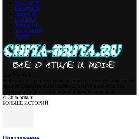
Красота
592
Рецепты
499
Жизнь
180
Разное
171
Тренды
166
Здоровье
116
Дом
81
Дон Корлеоне
Женский блог к красоте и моде, вкусе и стиле. Мы научим Вас
красиво одеваться, быть стильной, поговорим о женском
здоровье и крепких отношениях и вкусных рецептах
© Chita-brita.ru
БОЛЬШЕ ИСТОРИЙ
Предложение