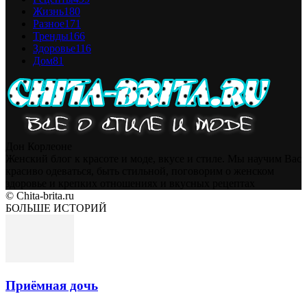
Жизнь
180
Разное
171
Тренды
166
Здоровье
116
Дом
81
Дон Корлеоне
Женский блог к красоте и моде, вкусе и стиле. Мы научим Вас
красиво одеваться, быть стильной, поговорим о женском
здоровье и крепких отношениях и вкусных рецептах
© Chita-brita.ru
БОЛЬШЕ ИСТОРИЙ
Приёмная дочь