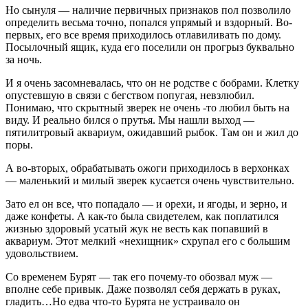
Но сынуля — наличие первичных признаков пол позволило
определить весьма точно, попался упрямый и вздорный. Во-
первых, его все время приходилось отлавиливать по дому.
Посылочный ящик, куда его поселили он прогрыз буквально
за ночь.
И я очень засомневалась, что он не родстве с бобрами. Клетку
опустевшую в связи с бегством попугая, невзлюбил.
Понимаю, что скрытный зверек не очень -то любил быть на
виду. И реально бился о прутья. Мы нашли выход —
пятилитровый аквариум, ожидавший рыбок. Там он и жил до
поры.
А во-вторых, обрабатывать ожоги приходилось в верхонках
— маленький и милый зверек кусается очень чувствительно.
Зато ел он все, что попадало — и орехи, и ягоды, и зерно, и
даже конфеты. А как-то была свидетелем, как поплатился
жизнью здоровый усатый жук не весть как попавший в
аквариум. Этот мелкий «нехищник» схрупал его с большим
удовольствием.
Со временем Бурят — так его почему-то обозвал муж —
вполне себе привык. Даже позволял себя держать в руках,
гладить…Но едва что-то Бурята не устраивало он