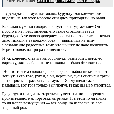
Читать так же:
Сын или дочь. Выбор без выбора.
-Бурундуки? — мужики милых бурундучков конечно же
видели, не так чтоб массово они днем приходили, но были.
Как сами мужики говорили «шустрили тут, мелкие» Они
просто и не представляли, что такое страшный зверь —
бурундук. А те вовсю доверием гостей пользовались и ночью
лихо таскали в за щеками орех — запасались на зиму.
Чрезвычайно радостные тому, что шишку не надо шелушить.
Бери готовое, на три раза отвеянное.
И уж конечно, ставить на бурундука, размером с детскую
варежку, даже соболинные капканы — было бесполезно.
-Ночью-то я им словил одного вора, он набил щеки, вот-вот
лопнут. я его тряс, ругал, а он, чертенок, зубы сцепил и тряси
— не тряси. — рассказывал муж — Я ему щеки сжал
пальцами, вот тога только выплюнул. И как давай материться.
Бурундук и правда «материться» умеет знатно — верещит
пронзительно, как торговка на рынке. И в этом то ли писке,
то ли вопле возмущения — вся обида на человека, за весь
звериный род.