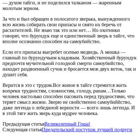
— духом тайги, и не поделился талканом — жаренным
молотым зерном.
За что и был обращен в полосатого зверька, вынужденного
всю жизнь собирать свои припасы и свято их беречь от
расхитителей. Не знаю так это или нет… Но охотники
говорят, что бурундук еще и единственный зверь в тайге, что
вполне осознанно способен на самоубийство.
Если его припасы выгребет осенью медведь. А мишка —
главный по бурундучьим кладовым. Хозяйственный бурундук
предпочтя мучительной голодной смерти самоубийство,
находит раздвоенный сучок и бросается меж двух веток, так и
душит себя.
Верится в это с трудом.Все живое в тайге стремится жить
вопреки трудностям, сложностям, голоду, ранам…Только
человек настолько способен пасовать перед трудностями, что
теряет смысл жизни. Зверю не свойственно самоубиййство,
даже легенда о лебединой верности — всего лишь легенда. И
в этой тяге жить зверь куда мудрее человека.
Предыдущая статья
Великолепный Гоша!
Следующая статья
Предательский поступок лучшей подруги