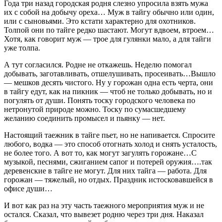
Года три назад городская родня слезно упросила взять мужа
их с собой на добычу ореха… Муж в тайгу обычно или один,
или с сыновьями. Это кстати характерно для охотников.
Толпой они по тайге редко шастают. Могут вдвоем, втроем…
Хотя, как говорит муж — трое для гулянки мало, а для тайги
уже толпа.
А тут согласился. Родне не откажешь. Неделю помогал
добывать, заготавливать, отшелушивать, просеивать…Вышло
— мешков десять чистого. Ну у горожан одна есть черта, они
в тайгу едут, как на пикник — чтоб не только добывать, но и
погулять от души. Понять тоску городского человека по
нетронутой природе можно. Тоску по сумасшедшему
желанию соединить промысел и пьянку — нет.
Настоящий таежник в тайге пьет, но не напивается. Спросите
любого, водка — это способ отогнать холод и снять усталость,
не более того. А вот то, как могут загулять горожане…С
музыкой, песнями, сжиганием сапог и потерей оружия….так
деревенские в тайге не могут. Для них тайга — работа. Для
горожан — тяжелый, но отдых. Праздник истосковавшейся в
офисе души…
И вот как раз на эту часть таежного мероприятия муж и не
остался. Сказал, что вывезет родню через три дня. Наказал