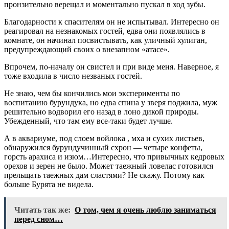
пронзительно верещал и моментально пускал в ход зубы.
Благодарности к спасителям он не испытывал. Интересно он
реагировал на незнакомых гостей, едва они появлялись в
комнате, он начинал посвистывать, как уличный хулиган,
предупреждающий своих о внезапном «атасе».
Впрочем, по-началу он свистел и при виде меня. Наверное, я
тоже входила в число незваных гостей.
Не знаю, чем бы кончились мои эксперименты по
воспитанию бурундука, но едва спина у зверя поджила, муж
решительно водворил его назад в лоно дикой природы.
Убежденный, что там ему все-таки будет лучше.
А в аквариуме, под слоем войлока , мха и сухих листьев,
обнаружился бурундучинный схрон — четыре конфеты,
горсть арахиса и изюм…Интересно, что привычных кедровых
орехов и зерен не было. Может таежный ловелас готовился
прельщать таежных дам сластями? Не скажу. Потому как
больше Бурята не видела.
Читать так же:
О том, чем я очень люблю заниматься
перед сном…