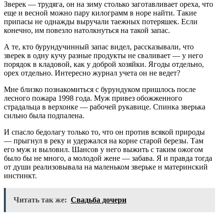
Зверек — трудяга, он на зиму столько заготавливает ореха, что
еще и весной можно пару килограмм в норе найти. Такие
припасы не однажды выручали таежных потеряшек. Если
конечно, им повезло натолкнуться на такой запас.
А те, кто бурундучинный запас видел, рассказывали, что
зверек в одну кучу разные продукты не сваливает — у него
порядок в кладовой, как у доброй хозяйки. Ягоды отдельно,
орех отдельно. Интересно журнал учета он не ведет?
Мне близко познакомиться с бурундуком пришлось после
лесного пожара 1998 года. Муж привез обожженного
страдальца в верхонке — рабочей рукавице. Спинка зверька
сильно была подпалена.
И спасло бедолагу только то, что он против всякой природы
— прыгнул в реку и удержался на корне старой березы. Там
его муж и выловил. Шансов у него выжить с таким ожогом
было бы не много, а молодой жене — забава. Я и правда тогда
от души реализовывала на маленьком зверьке н материнский
инстинкт.
Читать так же:
Свадьба дочери