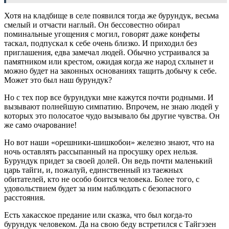
Хотя на кладбище в селе появился тогда же бурундук, весьма
смелый и отчасти наглый. Он бессовестно обирал
поминальные угощения с могил, говорят даже конфеты
таскал, подпускал к себе очень близко. И приходил без
приглашения, едва замечал людей. Обычно устраивался за
памятником или крестом, ожидая когда же народ схлынет и
можно будет на законных основаниях тащить добычу к себе.
Может это был наш бурундук?
Но с тех пор все бурундуки мне кажутся почти родными. И
вызывают полнейшую симпатию. Впрочем, не знаю людей у
которых это полосатое чудо вызывало бы другие чувства. Он
же само очарование!
Но вот наши «орешники-шишкобои» железно знают, что на
ночь оставлять рассыпанный на просушку орех нельзя.
Бурундук придет за своей долей. Он ведь почти маленький
царь тайги, и, пожалуй, единственный из таежных
обитателей, кто не особо боится человека. Более того, с
удовольствием будет за ним наблюдать с безопасного
расстояния.
Есть хакасское предание или сказка, что был когда-то
бурундук человеком. Да на свою беду встретился с Тайгэзен