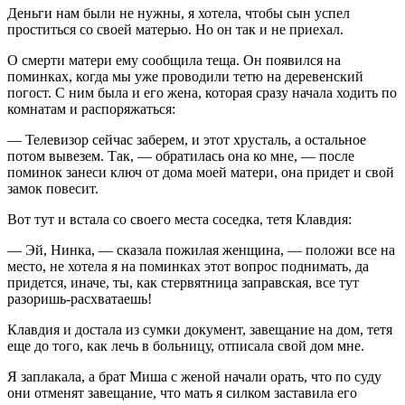
Деньги нам были не нужны, я хотела, чтобы сын успел
проститься со своей матерью. Но он так и не приехал.
О смерти матери ему сообщила теща. Он появился на
поминках, когда мы уже проводили тетю на деревенский
погост. С ним была и его жена, которая сразу начала ходить по
комнатам и распоряжаться:
— Телевизор сейчас заберем, и этот хрусталь, а остальное
потом вывезем. Так, — обратилась она ко мне, — после
поминок занеси ключ от дома моей матери, она придет и свой
замок повесит.
Вот тут и встала со своего места соседка, тетя Клавдия:
— Эй, Нинка, — сказала пожилая женщина, — положи все на
место, не хотела я на поминках этот вопрос поднимать, да
придется, иначе, ты, как стервятница заправская, все тут
разоришь-расхватаешь!
Клавдия и достала из сумки документ, завещание на дом, тетя
еще до того, как лечь в больницу, отписала свой дом мне.
Я заплакала, а брат Миша с женой начали орать, что по суду
они отменят завещание, что мать я силком заставила его