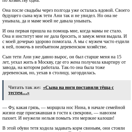
по хозяйству одна.
Она после свадьбы через полгода уже осталась вдовой. Своего
будущего сына муж тети Ани так и не увидел. Но она не
унывала, да и маме моей не давала унывать.
И она первая пришла на помощь мне, когда мамы не стало.
Она и институт мне не дала бросить, и замуж меня выдала. И
с моей дочерью здорово помогала. А мы с мужем часто ездили
к ней, помочь в необъятном деревенском хозяйстве.
Сын тети Ани уже давно вырос, он был старше меня на 15
лет, уехал жить в Москву, где его жена получила квартиру от
завода, на котором работала. Так-то она была тоже
деревенская, но, уехав в столицу, загордилась.
Читать так же:
«Сына на ноги поставили тёща с
тестем…»
— Фу, какая грязь, — морщила нос Нина, в начале семейной
жизни еще приезжавшая в гости к свекрови, — навозом
пахнет. И неужели нельзя помыть эти мерзкие калоши!
В этой обуви тетя ходила задавать корм свиньям, они стояли