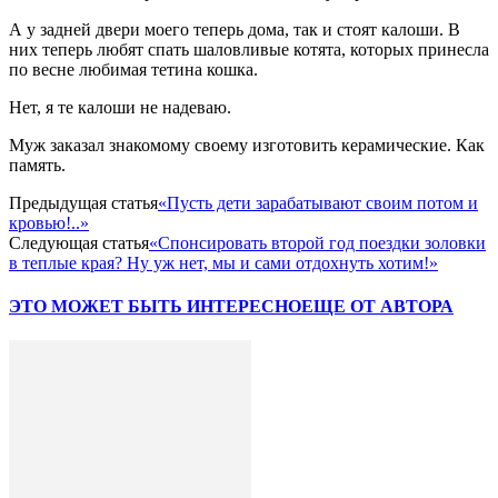
А у задней двери моего теперь дома, так и стоят калоши. В
них теперь любят спать шаловливые котята, которых принесла
по весне любимая тетина кошка.
Нет, я те калоши не надеваю.
Муж заказал знакомому своему изготовить керамические. Как
память.
Предыдущая статья
«Пусть дети зарабатывают своим потом и
кровью!..»
Следующая статья
«Спонсировать второй год поездки золовки
в теплые края? Ну уж нет, мы и сами отдохнуть хотим!»
ЭТО МОЖЕТ БЫТЬ ИНТЕРЕСНО
ЕЩЕ ОТ АВТОРА