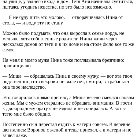
на улице, у заднего входа в дом. Тетя Аня начинала суетиться,
пытаясь угодить невестке, но это было невозможно.
— Я не буду пить это молоко, — отворачивалась Нина от
стола, — и воду эту не стану.
Можно было подумать, что она выросла в семье лорда, не
меньше, хотя собственные родители Нины жили через
несколько домов от тети и в их доме и на столе было все то же
самое.
На меня и моего мужа Нина тоже поглядывала брезгливо:
провинциалы.
— Миша, — обращалась Нина к своему мужу, — вот эта твоя
родственница от свекрови не вылезает, смотри, заграбастает
она твое наследство.
Это говорилось прямо при нас, а Миша весело смеялся словам
жены. Мы с мужем старались не обращать внимания. В гости
к двоюродному брату я не ездила и не собиралась. А вот за
тетю мне было обидно.
Постепенно сын перестал ездить к матери совсем. В деревне
шептались: Воронов с женой к теще приехал, а к матери и не
зашел даже.