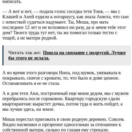
написать.
— А вот и нет, — подала голос соседка тетя Тоня, — мы с
Клашей и Аней ездили к нотариусу, как знала Анюта, что сын
с невесткой судиться надумают. Ты, Миша, про мать
последние 12 лет и не вспомнил ни разу, да и зачем тебе этот
дом? Твоего труда тут нет, ты же помогал только тестю с
тещей, а не матери родной.
Читать так же:
Пошла на свидание с подругой. Лучше
бы этого не делала.
А во время этого разговора Нина, под шумок, увязывала в
покрывало, снятое с кровати, то, что было в доме ценное.
Останавливать я ее не стала.
А в дом тети Ани, построенный еще моим дедом, мы с мужем
перебрались после сороковин. Квартиру городскую сдали
квартирантам: вырастет дочка, потом туда и жить пойдет, а
мы лучше здесь, на земле.
Миша перестал приезжать в свою родную деревню. Совсем.
Видно насмешки и презрение односельчан за отношение к
собственной матери, сильно по глазам ему стрекали.