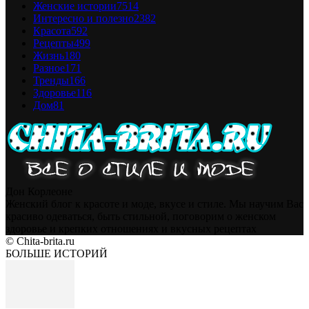
Женские истории
7514
Интересно и полезно
2382
Красота
592
Рецепты
499
Жизнь
180
Разное
171
Тренды
166
Здоровье
116
Дом
81
Дон Корлеоне
Женский блог к красоте и моде, вкусе и стиле. Мы научим Вас
красиво одеваться, быть стильной, поговорим о женском
здоровье и крепких отношениях и вкусных рецептах
© Chita-brita.ru
БОЛЬШЕ ИСТОРИЙ