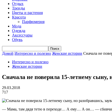
Отдых
Тренды
Цветы и растения
Красота
Парфюмерия
Мода
Одежда
Аксессуары
Обувь
Домой
Интересно и полезно
Женские истории
Сначала не пове
Интересно и полезно
Женские истории
Сначала не поверила 15-летнему сыну,
29.03.2018
717
— Мама, там дядя тетю в переходе… А ему… А он… — сбивчиво