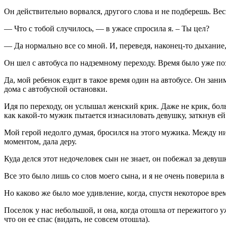
Он действительно ворвался, другого слова и не подберешь. Вес
— Что с тобой случилось, — в ужасе спросила я. – Ты цел?
— Да нормально все со мной. И, переведя, наконец-то дыхание
Он шел с автобуса по надземному переходу. Время было уже поз
Да, мой ребенок ездит в такое время один на автобусе. Он зан
дома с автобусной остановки.
Идя по переходу, он услышал женский крик. Даже не крик, боль
как какой-то мужик пытается изнасиловать девушку, заткнув ей
Мой герой недолго думая, бросился на этого мужика. Между ним
моментом, дала деру.
Куда делся этот недочеловек сын не знает, он побежал за девушк
Все это было лишь со слов моего сына, и я не очень поверила в
Но каково же было мое удивление, когда, спустя некоторое врем
Поселок у нас небольшой, и она, когда отошла от пережитого уж
что он ее спас (видать, не совсем отошла).