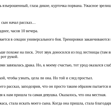
ь взъерошенный, глаза дикие, курточка порвана. Ужасное зрелищ
, сын начал рассказ…
днее, часов 10 вечера.
имается в секции универсального боя. Тренировки заканчиваются 
ше похоже на писк. Этот звук доносился из под лестницы (там в
 рот рукой.
и завязалась драка. Но, к моему счастью, тот урод оказался сл
ой, чтобы узнать, цела ли она. Но той и след простыл.
 его рассказ, заподозрив, что он просто таким образом пытается 
я к нам пришла та самая девушка. Оказалось, что она местная.
аса, стала искать моего сына. Когда она пришла, стала благодари