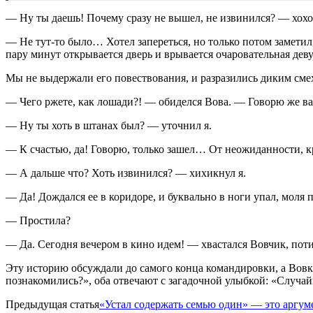
— Ну ты даешь! Почему сразу не вышел, не извинился? — хохот
— Не тут-то было… Хотел запереться, но только потом заметил
пару минут открывается дверь и врывается очаровательная д
Мы не выдержали его повествования, и разразились диким сме
— Чего ржете, как лошади?! — обиделся Вова. — Говорю же вам
— Ну ты хоть в штанах был? — уточнил я.
— К счастью, да! Говорю, только зашел… От неожиданности, кр
— А дальше что? Хоть извинился? — хихикнул я.
— Да! Дождался ее в коридоре, и буквально в ноги упал, моля
— Простила?
— Да. Сегодня вечером в кино идем! — хвастался Вовчик, пот
Эту историю обсуждали до самого конца командировки, а Вовка
познакомились?», оба отвечают с загадочной улыбкой: «Случ
Предыдущая статья
«Устал содержать семью один» — это аргум