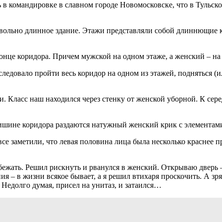
ь в командировке в славном городе Новомосковске, что в Тульс
овольно длинное здание. Этажи представляли собой длиннющие 
конце коридора. Причем мужской на одном этаже, а женский – на
 следовало пройти весь коридор на одном из этажей, подняться (
ии. Класс наш находился через стенку от женской уборной. К сер
 тишине коридора раздаются натужный женский крик с элементами
 все заметили, что левая половина лица была несколько краснее 
обежать. Решил рискнуть и рванулся в женский. Открываю дверь 
ия – в жизни всякое бывает, а я решил втихаря проскочить. А з
едолго думая, присел на унитаз, и затаился…