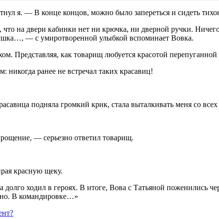
нул я. — В конце концов, можно было запереться и сидеть тихо
, что на двери кабинки нет ни крючка, ни дверной ручки. Ничег
евушка…, — с умиротворенной улыбкой вспоминает Вовка.
хом. Представляя, как товарищ любуется красотой перепуганной
: никогда ранее не встречал таких красавиц!
асавица подняла громкий крик, стала выталкивать меня со всех 
 прощение, — серьезно ответил товарищ.
ирая красную щеку.
 долго ходил в героях. В итоге, Вова с Татьяной поженились че
айно. В командировке…»
ент?