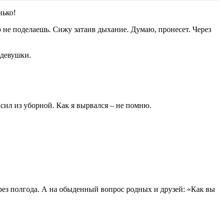
нько!
о не поделаешь. Сижу затаив дыхание. Думаю, пронесет. Через
 девушки.
сил из уборной. Как я вырвался – не помню.
рез полгода. А на обыденный вопрос родных и друзей: «Как вы