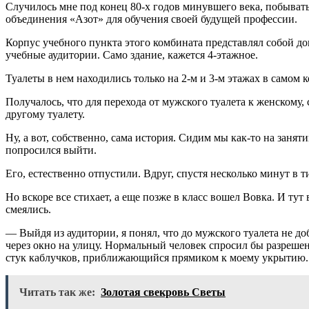
Случилось мне под конец 80-х годов минувшего века, побыват
объединения «Азот» для обучения своей будущей профессии.
Корпус учебного пункта этого комбината представлял собой д
учебные аудитории. Само здание, кажется 4-этажное.
Туалеты в нем находились только на 2-м и 3-м этажах в самом 
Получалось, что для перехода от мужского туалета к женскому,
другому туалету.
Ну, а вот, собственно, сама история. Сидим мы как-то на занят
попросился выйти.
Его, естественно отпустили. Вдруг, спустя несколько минут в
Но вскоре все стихает, а еще позже в класс вошел Вовка. И тут
смеялись.
— Выйдя из аудитории, я понял, что до мужского туалета не д
через окно на улицу. Нормальный человек спросил бы разрешен
стук каблучков, приближающийся прямиком к моему укрытию. Н
Читать так же:
Золотая свекровь Светы