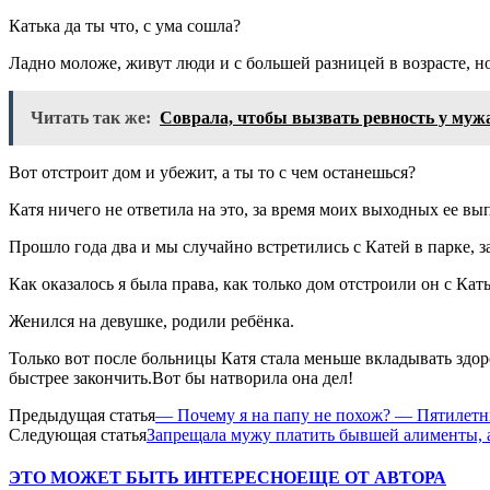
Катька да ты что, с ума сошла?
Ладно моложе, живут люди и с большей разницей в возрасте, н
Читать так же:
Соврала, чтобы вызвать ревность у мужа
Вот отстроит дом и убежит, а ты то с чем останешься?
Катя ничего не ответила на это, за время моих выходных ее вы
Прошло года два и мы случайно встретились с Катей в парке, з
Как оказалось я была права, как только дом отстроили он с Кать
Женился на девушке, родили ребёнка.
Только вот после больницы Катя стала меньше вкладывать здор
быстрее закончить.Вот бы натворила она дел!
Предыдущая статья
— Почему я на папу не похож? — Пятилетни
Следующая статья
Запрещала мужу платить бывшей алименты, а 
ЭТО МОЖЕТ БЫТЬ ИНТЕРЕСНО
ЕЩЕ ОТ АВТОРА