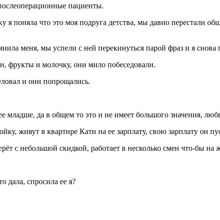
х послеоперационные пациенты.
 я поняла что это моя подруга детства, мы давно перестали общ
ила меня, мы успели с ней перекинуться парой фраз и я снова п
н, фрукты и молочку, они мило побеседовали.
целовал и они попрощались.
 ее младше, да в общем то это и не имеет большого значения, лю
йку, живут в квартире Кати на ее зарплату, свою зарплату он пус
рёт с небольшой скидкой, работает в несколько смен что-бы на 
то дала, спросила ее я?