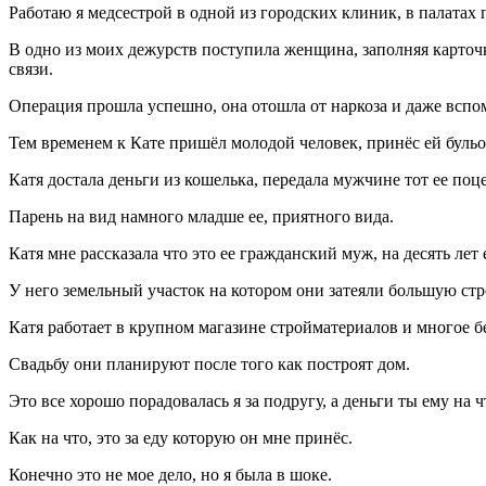
Работаю я медсестрой в одной из городских клиник, в палата
В одно из моих дежурств поступила женщина, заполняя карточку
связи.
Операция прошла успешно, она отошла от наркоза и даже вспомн
Тем временем к Кате пришёл молодой человек, принёс ей бульо
Катя достала деньги из кошелька, передала мужчине тот ее по
Парень на вид намного младше ее, приятного вида.
Катя мне рассказала что это ее гражданский муж, на десять лет
У него земельный участок на котором они затеяли большую стро
Катя работает в крупном магазине стройматериалов и многое бе
Свадьбу они планируют после того как построят дом.
Это все хорошо порадовалась я за подругу, а деньги ты ему на ч
Как на что, это за еду которую он мне принёс.
Конечно это не мое дело, но я была в шоке.