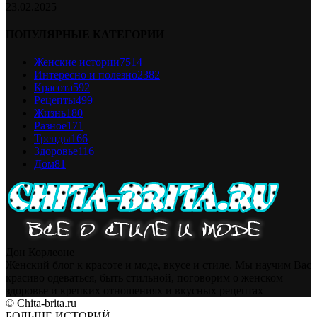
23.02.2025
ПОПУЛЯРНЫЕ КАТЕГОРИИ
Женские истории
7514
Интересно и полезно
2382
Красота
592
Рецепты
499
Жизнь
180
Разное
171
Тренды
166
Здоровье
116
Дом
81
Дон Корлеоне
Женский блог к красоте и моде, вкусе и стиле. Мы научим Вас
красиво одеваться, быть стильной, поговорим о женском
здоровье и крепких отношениях и вкусных рецептах
© Chita-brita.ru
БОЛЬШЕ ИСТОРИЙ