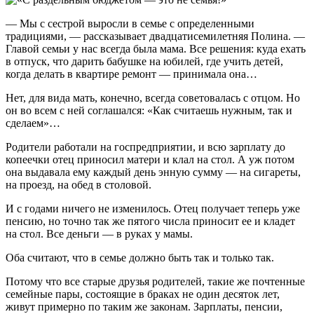
— Мы с сестрой выросли в семье с определенными
традициями, — рассказывает двадцатисемилетняя Полина. —
Главой семьи у нас всегда была мама. Все решения: куда ехать
в отпуск, что дарить бабушке на юбилей, где учить детей,
когда делать в квартире ремонт — принимала она…
Нет, для вида мать, конечно, всегда советовалась с отцом. Но
он во всем с ней соглашался: «Как считаешь нужным, так и
сделаем»…
Родители работали на госпредприятии, и всю зарплату до
копеечки отец приносил матери и клал на стол. А уж потом
она выдавала ему каждый день энную сумму — на сигареты,
на проезд, на обед в столовой.
И с годами ничего не изменилось. Отец получает теперь уже
пенсию, но точно так же пятого числа приносит ее и кладет
на стол. Все деньги — в руках у мамы.
Оба считают, что в семье должно быть так и только так.
Потому что все старые друзья родителей, такие же почтенные
семейные пары, состоящие в браках не один десяток лет,
живут примерно по таким же законам. Зарплаты, пенсии,