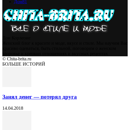
Дом
81
Дон Корлеоне
Женский блог к красоте и моде, вкусе и стиле. Мы научим Вас
красиво одеваться, быть стильной, поговорим о женском
здоровье и крепких отношениях и вкусных рецептах
© Chita-brita.ru
БОЛЬШЕ ИСТОРИЙ
Занял денег — потерял друга
14.04.2018