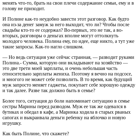
менять что-то, брать на свои плечи содержание семьи, ему и в
голову не приходит.
И Полине как-то неудобно завести этот разговор. Как будто
она из-за денег замуж за него выходит, что ли? Чтобы после
свадьбы кто-то ее содержал? Во-первых, это не так, а во-
вторых, разговоры о деньгах вполне могут оттолкнуть
молодого человека. Полина ему, по идее, еще никто, а тут уже
такие запросы. Как-то нагло слишком.
— Но ведь ситуация уже сейчас странная, — разводит руками
Полина.- Сумма, которую они вкладывают на хозяйство —
это две трети моей зарплаты, и очень небольшая часть
относительно зарплаты жениха. Поэтому я вечно на подсосе,
и многого не может себе позволить. В то время, как будущий
муж запросто меняет гаджеты, покупает себе хорошую одежду
и так далее. Разве так должно быть в семье?
Более того, ситуация до боли напоминает ситуацию в семье
сестры Марины перед разводом. Муж ее так же одевался в
бутиках и обедал в кафе, а Маринка ходила в старых рваных
сапогах и выкраивала деньги ребенку на яблочко и новую
игрушку.
Как быть Полине, что скажете?