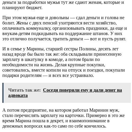
деньги за подработки мужья тут же сдают женам, которые и
планируют бюджет.
При этом мужья еще и довольны — сдал деньги и голова не
болит. Жены с двух пенсий ухитряются вести хозяйство,
оплачивать коммуналку, организовывать праздники, да еще и
внукам-детям подкидывать на поддержание штанов. У них
это отлично получается, тратить деньги — вот и пусть рулят.
И в семье у Марины, старшей сестры Полины, десять лет
назад вроде бы было так же: оба складывали принесенную
зарплату в шкатулку в комоде, а потом брали по
необходимости на жизнь. Делая крупные покупки,
советовались, вместе копили на отпуск и поездки, покупали
подарки родителям — и всех все устраивало.
Читать так же:
Соседи поверили ему и дали денег на
адвоката
А потом предприятие, на котором работал Маринин муж,
стало перечислять зарплату на карточки. Примерно в это же
время Марина пошла в декрет, и взаимопонимание в
денежных вопросах как-то само по себе кончилось.