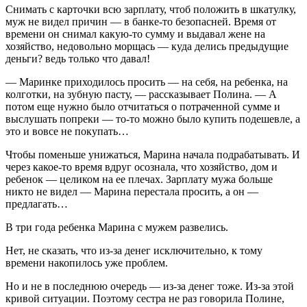
Снимать с карточки всю зарплату, чтоб положить в шкатулку,
муж не видел причин — в банке-то безопасней. Время от
времени он снимал какую-то сумму и выдавал жене на
хозяйство, недовольно морщась — куда делись предыдущие
деньги? ведь только что давал!
— Маринке приходилось просить — на себя, на ребенка, на
колготки, на зубную пасту, — рассказывает Полина. — А
потом еще нужно было отчитаться о потраченной сумме и
выслушать попреки — то-то можно было купить подешевле, а
это и вовсе не покупать…
Чтобы поменьше унижаться, Марина начала подрабатывать. И
через какое-то время вдруг осознала, что хозяйство, дом и
ребенок — целиком на ее плечах. Зарплату мужа больше
никто не видел — Марина перестала просить, а он —
предлагать…
В три года ребенка Марина с мужем развелись.
Нет, не сказать, что из-за денег исключительно, к тому
времени накопилось уже проблем.
Но и не в последнюю очередь — из-за денег тоже. Из-за этой
кривой ситуации. Поэтому сестра не раз говорила Полине,