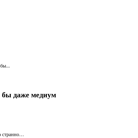
бы...
г бы даже медиум
ло странно…