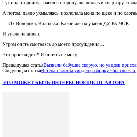
Тут она отодвинула меня в сторону, ввалилась в квартиру, снял
А потом, пьяно ухмыляясь, похлопала меня по щеке и по слог
— Ох Володька, Володька! Какой же ты у меня ДУ-РА-ЧОК!
И упала на диван.
Утром опять смоталась до моего пробуждения…
Что происходит?! Я понять не могу…
Предыдущая статья
Вызвали бабушке скорую, но увидев приехав
Следующая статья
Ветеран войны увидел разборку «братвы», и
ЭТО МОЖЕТ БЫТЬ ИНТЕРЕСНО
ЕЩЕ ОТ АВТОРА