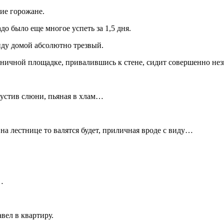
кие горожане.
до было еще многое успеть за 1,5 дня.
 иду домой абсолютно трезвый.
естничной площадке, привалившись к стене, сидит совершенно н
спустив слюни, пьяная в хлам…
 на лестнице то валятся будет, приличная вроде с виду…
…
авел в квартиру.