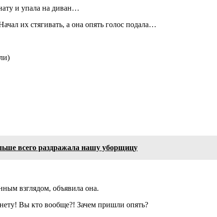
мнату и упала на диван…
Начал их стягивать, а она опять голос подала…
ли)
льше всего раздражала нашу уборщицу
нным взглядом, объявила она.
 нету! Вы кто вообще?! Зачем пришли опять?