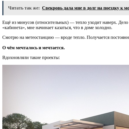
Читать так же:
Свекровь дала мне в долг на поездку к м
Ещё из минусов (относительных) — тепло уходит наверх. Дело в
«кабинета», мне начинает казаться, что в доме холодно.
Смотрю на метеостанцию — вроде тепло. Получается постоянный
О чём мечталось и мечтается.
Вдохновляли такие проекты: