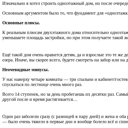
Изначально я хотел строить одноэтажный дом, но после очеред
Основным аргументом было то, что фундамент для «одноэтажки»
Основные плюсы.
К реальным плюсам двухэтажного дома относительно одноэтажн
уменьшаете площадь застройки, но при этом получаете такой ж
Ещё такой дом очень нравится детям, да и взрослые это те же 
озера. Иначе, вы скорее всего, будете смотреть на забор или на
Неочевидные минусы.
У нас наверху четыре комнаты — три спальни и кабинет/гостева
спускаться по лестнице очень много раз.
Всего 14 ступенек, но за день пробегаешь их десятки раз. Самый
другой после и время растягивается…
Один раз заболели сразу (с разницей в пару дней) и жена и оба
— было очень тяжело в первые дни и вообще болело всё и спина