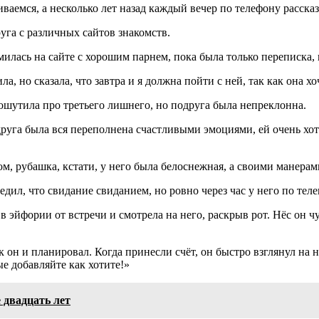
иваемся, а несколько лет назад каждый вечер по телефону расска
уга с различных сайтов знакомств.
илась на сайте с хорошим парнем, пока была только переписка, 
а, но сказала, что завтра и я должна пойти с ней, так как она хо
пошутила про третьего лишнего, но подруга была непреклонна.
уга была вся переполнена счастливыми эмоциями, ей очень хотел
м, рубашка, кстати, у него была белоснежная, а своими манерам
едил, что свидание свиданием, но ровно через час у него по теле
 в эйфории от встречи и смотрела на него, раскрыв рот. Нёс он
он и планировал. Когда принесли счёт, он быстро взглянул на не
е добавляйте как хотите!»
 двадцать лет