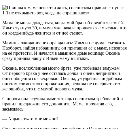
Мама не могла дождаться, когда мой брат обзаведётся семьёй.
Илье стукнуло 30, и мама уже начала прощаться с мыслью, что
он когда-нибудь женится и от неё съедет.
Мамины ожидания не оправдались: Илья и не думал съезжать.
Наоборот, найдя избранницу, он притащил её к маме, невзирая
на её протесты. И начался в мамином доме кошмар: Оксана
сразу приняла нашу с Ильёй маму в штыки.
Оксана, возлюбленная моего брата, уже побывала замужем.
От первого брака у неё осталась дочка и очень неприятный
опыт общения со свекровью. Оксана, умудрённая подобным
опытом совместного проживания, решила не совершать тех
же ошибок, что и с мамой первого мужа.
С порога она всучила маме тетрадь со списком требований и
правил, предложив его дополнить. Мама, прочитав его,
засмеялась:
— А дышать-то мне можно?
Она просто хотела разрядить атмосферу, но Оксана ткнула