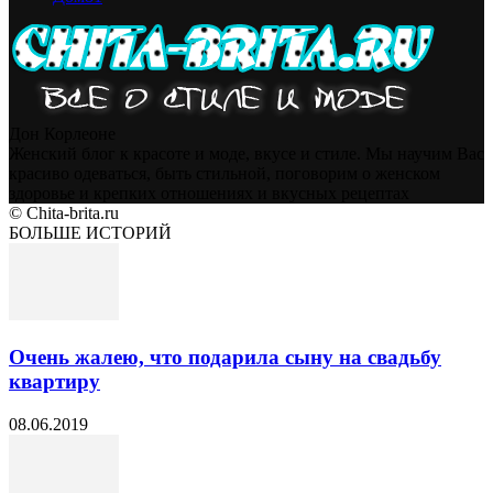
Дон Корлеоне
Женский блог к красоте и моде, вкусе и стиле. Мы научим Вас
красиво одеваться, быть стильной, поговорим о женском
здоровье и крепких отношениях и вкусных рецептах
© Chita-brita.ru
БОЛЬШЕ ИСТОРИЙ
Очень жалею, что подарила сыну на свадьбу
квартиру
08.06.2019