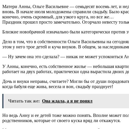
Матери Анны, Ольге Васильевне — семьдесят восемь лет, и неда
вновь. В начале июля молодожены справили свадьбу. Было краси
конечно, очень скромный, для узкого круга, но все же…
Праздник прошел просто замечательно. Огорчало невесту только
Близкие новобрачной изначально были категорически против это
Дело в том, что в собственности Ольги Васильевны на сегодня
этом у него трое детей и куча внуков. В общем, за наследниками
— Ну зачем она это сделала? — никак не может успокоиться Анн
У Анны, конечно, есть собственное жилье — небольшая квартир
работает на двух работах, практически одна вырастила двоих д
Дочь и внуки неправы, считаете? Могли бы от души порадовать
когда бабуля еще жива, весела и вон, свадьбу празднует!
Читать так же:
Она ждала, а я не понял
Но ведь Анну и ее детей тоже можно понять. Вполне может полу
родственников, которые от своего куска вряд ли откажутся.