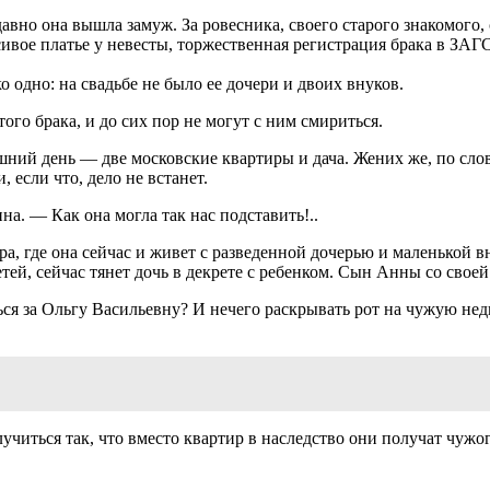
вно она вышла замуж. За ровесника, своего старого знакомого, с
вое платье у невесты, торжественная регистрация брака в ЗАГСе
 одно: на свадьбе не было ее дочери и двоих внуков.
го брака, и до сих пор не могут с ним смириться.
шний день — две московские квартиры и дача. Жених же, по сло
, если что, дело не встанет.
а. — Как она могла так нас подставить!..
а, где она сейчас и живет с разведенной дочерью и маленькой в
етей, сейчас тянет дочь в декрете с ребенком. Сын Анны со свое
ся за Ольгу Васильевну? И нечего раскрывать рот на чужую нед
читься так, что вместо квартир в наследство они получат чужог