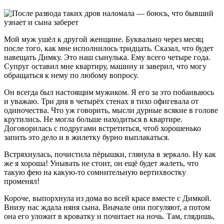
Мой муж ушёл к другой женщине. Буквально через месяц
после того, как мне исполнилось тридцать. Сказал, что будет
навещать Димку. Это наш сынулька. Ему всего четыре года.
Супруг оставил мне квартиру, машину и заверил, что могу
обращаться к нему по любому вопросу.
Он всегда был настоящим мужиком. Я его за это побаиваюсь
и уважаю. Три дня в четырёх стенах я тихо офигевала от
одиночества. Что уж говорить, мысли дурные всякие в голове
крутились. Не могла больше находиться в квартире.
Договорилась с подругами встретиться, чтоб хорошенько
запить это дело и в жилетку бурно выплакаться.
Встряхнулась, почистила пёрышки, глянула в зеркало. Ну как
же я хороша! Унывать не стоит, он ещё будет жалеть, что
такую фею на какую-то сомнительную вертихвостку
променял!
Короче, выпорхнула из дома во всей красе вместе с Димкой.
Внизу нас ждала няня сына. Вначале они погуляют, а потом
она его уложит в кроватку и почитает на ночь. Там, глядишь,