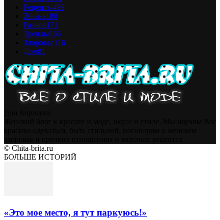
Рецепты
499
Жизнь
180
Разное
171
Тренды
166
Здоровье
116
Дом
81
Дон Корлеоне
Женский блог к красоте и моде, вкусе и стиле. Мы научим Вас
красиво одеваться, быть стильной, поговорим о женском
здоровье и крепких отношениях и вкусных рецептах
© Chita-brita.ru
БОЛЬШЕ ИСТОРИЙ
«Это мое место, я тут паркуюсь!»