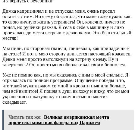
и я вернусь с вечеринки.
Димка капризничал и не отпускал меня, очень просил
остаться с ним. Но я ему объяснила, что маме тоже нужно как-
то свою личную жизнь устраивать! Он, конечно, ничего не
понял, но ручёнки разжал. Я села к себе в машинку и лихо
проехалась до места встречи с девчонками. Это был стильный
местяк!
Мы пили, по сторонам глазели, танцевали, как припадочные
на столе! И вот в мою сторону двигается настоящий красавец.
Девки меня просто вытолкнули на встречу к нему. Ну и
завертелось! Он просто меня обволакивал своим биополем.
Уже не помню как, но мы оказались с ним в моей спальне. Я
отрывалась по полной программе. Ощущение победы и то,
что такой мужик рядом со мной в кровати пьянили больше,
чем всё выпитое! Я пошла в душ, выхожу и вижу, что он мои
украшения и шкатулочку с наличностью в пакетик
складывает.
Читать так же:
Великая американская мечта
пролетела мимо как фанера над Парижем