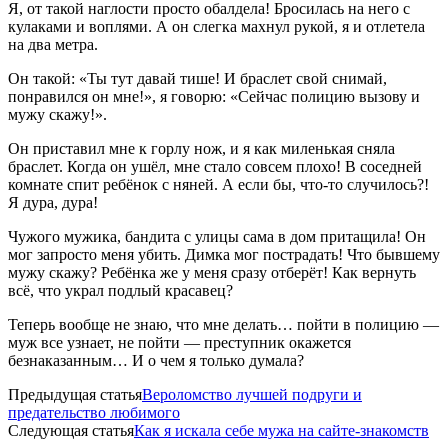
Я, от такой наглости просто обалдела! Бросилась на него с
кулаками и воплями. А он слегка махнул рукой, я и отлетела
на два метра.
Он такой: «Ты тут давай тише! И браслет свой снимай,
понравился он мне!», я говорю: «Сейчас полицию вызову и
мужу скажу!».
Он приставил мне к горлу нож, и я как миленькая сняла
браслет. Когда он ушёл, мне стало совсем плохо! В соседней
комнате спит ребёнок с няней. А если бы, что-то случилось?!
Я дура, дура!
Чужого мужика, бандита с улицы сама в дом притащила! Он
мог запросто меня убить. Димка мог пострадать! Что бывшему
мужу скажу? Ребёнка же у меня сразу отберёт! Как вернуть
всё, что украл подлый красавец?
Теперь вообще не знаю, что мне делать… пойти в полицию —
муж все узнает, не пойти — преступник окажется
безнаказанным… И о чем я только думала?
Предыдущая статья
Вероломство лучшей подруги и
предательство любимого
Следующая статья
Как я искала себе мужа на сайте-знакомств