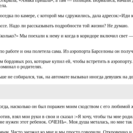
 открыла, «Анька пришла», а там — полиция. Ворвались, начали
ела.
оседка по камере, с которой мы сдружились, дала адресок:»Иди к
рассе. Надо ли рассказывать подробности той жизни? Не думаю.
«Сколько?» Мы поехали к нему и когда в коридоре включил свет
по работе и она полетела сама. Из аэропорта Барселоны он полу
том бордовых роз, которые купил ей, чтобы встретить в аэропорт
поминал о родителях.
ьше не собирался, так, на автомате вызывал иногда девушек на д
тогда, насколько он был поражен моим сходством с его любимой 
отив, взял мои руки в свои и сказал :»Я хочу, чтобы ты мне род
 Мне нужен этот ребенок. ОЧЕНЬ». Моя душа металась, но мне та
ым. Часто заезжал ко мне и мы просто говорили. Откровенно и о