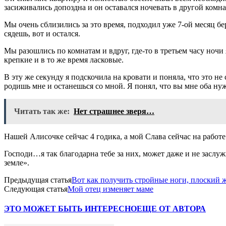
засиживались допоздна и он оставался ночевать в другой комна
Мы очень сблизились за это время, подходил уже 7-ой месяц бе
сядешь, вот и остался.
Мы разошлись по комнатам и вдруг, где-то в третьем часу ночи 
крепкие и в то же время ласковые.
В эту же секунду я подскочила на кровати и поняла, что это не 
родишь мне и останешься со мной. Я понял, что вы мне оба ну
Читать так же:
Нет страшнее зверя…
Нашей Алисочке сейчас 4 годика, а мой Слава сейчас на работе
Господи…я так благодарна тебе за них, может даже и не заслу
земле».
Предыдущая статья
Вот как получить стройные ноги, плоский жи
Следующая статья
Мой отец изменяет маме
ЭТО МОЖЕТ БЫТЬ ИНТЕРЕСНО
ЕЩЕ ОТ АВТОРА