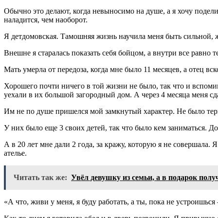
Обычно это делают, когда невыносимо на душе, а я хочу подели
наладится, чем наоборот.
Я детдомовская. Тамошняя жизнь научила меня быть сильной, жес
Внешне я старалась показать себя бойцом, а внутри все равно 
Мать умерла от передоза, когда мне было 11 месяцев, а отец вск
Хорошего почти ничего в той жизни не было, так что и вспомин
уехали в их большой загородный дом. А через 4 месяца меня сд
Им не по душе пришелся мой замкнутый характер. Не было терпе
У них было еще 3 своих детей, так что было кем заниматься. 
А в 20 лет мне дали 2 года, за кражу, которую я не совершала.
ателье.
Читать так же:
Увёл девушку из семьи, а в подарок полу
«А что, живи у меня, я буду работать, а ты, пока не устроишьс