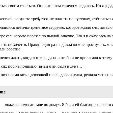
ться своим счастьем. Оно слишком тяжело мне далось. Но я рада
ткой, когда это требуется, не плакать по пустякам, отбиваться 
теплилось девичье трепетное сердечко, которое ждало счастья всю
оре сел, кого-то порезал по пьяной лавочке. Так я и оказалась на
ать не хочется. Правда один раз надежда во мне проснулась, мн
али обратно.
ния ждать, когда я оттаю, да они особо и не прилагали к этому 
До сих пор не понимаю, зачем я им была нужна…
 Я познакомилась с девчонкой и она, добрая душа, решила меня пр
чил
я — можешь помогать мне по дому». Я была ей благодарна, часто е