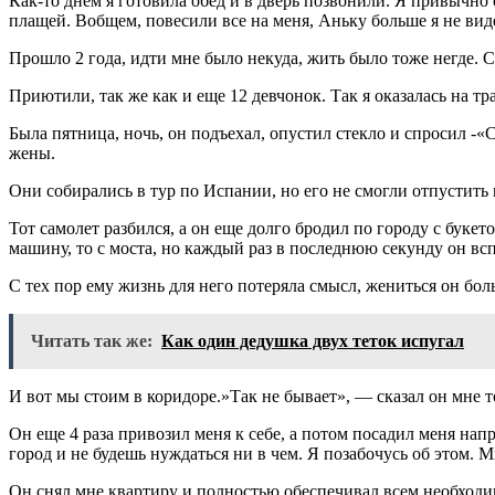
Как-то днем я готовила обед и в дверь позвонили. Я привычно
плащей. Вобщем, повесили все на меня, Аньку больше я не вид
Прошло 2 года, идти мне было некуда, жить было тоже негде. С
Приютили, так же как и еще 12 девчонок. Так я оказалась на т
Была пятница, ночь, он подъехал, опустил стекло и спросил -
жены.
Они собирались в тур по Испании, но его не смогли отпустить 
Тот самолет разбился, а он еще долго бродил по городу с буке
машину, то с моста, но каждый раз в последнюю секунду он вс
С тех пор ему жизнь для него потеряла смысл, жениться он бол
Читать так же:
Как один дедушка двух теток испугал
И вот мы стоим в коридоре.»Так не бывает», — сказал он мне 
Он еще 4 раза привозил меня к себе, а потом посадил меня напр
город и не будешь нуждаться ни в чем. Я позабочусь об этом.
Он снял мне квартиру и полностью обеспечивал всем необходим