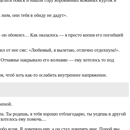
 делать обыск и нашли гору ворованных кожаных курток и
 ним, они тебя в обиду не дадут».
 — он обомлел… Как оказалось — я просто копия его погибшей
чил от нее смс: «Любимый, я вылетаю, отлично отдохнула!».
у. Отчаянье накрывало его волнами — ему хотелось то под
ом, чтоб хоть как-то ослабить внутреннее напряжение.
женой.
ила. Ты родишь, я тебя хорошо отблагодарю, ты уедешь в другой
к хотелось ему помочь…
бо всем. Я доверяла ему, а он стал доверять мне. Порой мы