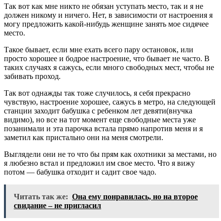
Так вот как мне никто не обязан уступать место, так и я не
должен никому и ничего. Нет, в зависимости от настроения я
могу предложить какой-нибудь женщине занять мое сидячее
место.
Такое бывает, если мне ехать всего пару остановок, или
просто хорошее и бодрое настроение, что бывает не часто. В
таких случаях я сажусь, если много свободных мест, чтобы не
забивать проход.
Так вот однажды так тоже случилось, я себя прекрасно
чувствую, настроение хорошее, сажусь в метро, на следующей
станции заходит бабушка с ребенком лет девяти(внучка
видимо), но все на тот момент еще свободные места уже
позанимали и эта парочка встала прямо напротив меня и я
заметил как пристально они на меня смотрели.
Выглядели они не то что бы прям как охотники за местами, но
я любезно встал и предложил им свое место. Что я вижу
потом — бабушка отходит и садит свое чадо.
Читать так же:
Она ему понравилась, но на второе
свидание – не пригласил