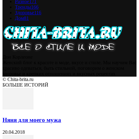
Разное
171
Тренды
166
Здоровье
116
Дом
81
Дон Корлеоне
Женский блог к красоте и моде, вкусе и стиле. Мы научим Вас
красиво одеваться, быть стильной, поговорим о женском
здоровье и крепких отношениях и вкусных рецептах
© Chita-brita.ru
БОЛЬШЕ ИСТОРИЙ
Няня для моего мужа
20.04.2018