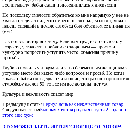
воспитывал», бабка сзади присоединилась к дискуссии.
Но поскольку смелости обратиться ко мне напрямую у нее не
хватило, я делал вид, что ничего не слышал, мало ли, может
парень сидящий в начале автобуса был объектом ее внимания
(нет).
Так вот эта история к чему. Если вам трудно стоять в силу
возраста, усталости, проблем со здоровьем — просто и
культурно попросите уступить место, объясняя причину
просьбы.
Глубоко пожилым людям или явно беременным женщинам я
уступаю место без каких-либо вопросов и просьб. Но когда,
какая-то бабка или дедка, считающие, что раз они прокоптили
атмосферу аж лет 50, то все им все должны, нет уж.
Культура и вежливость спасет мир.
Предыдущая статья
Вернул дочь как некачественный товар
Следующая статья
Бывшая хочет вернуться спустя 2 года и от
этого еще хуже
ЭТО МОЖЕТ БЫТЬ ИНТЕРЕСНО
ЕЩЕ ОТ АВТОРА