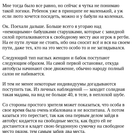
Мне тогда было все равно, но сейчас я чутка не понимаю
такой логики. Ребенок уже в принципе не маленький, а уж
если люто хочется посидеть, можно и у бабули на коленках.
Ок. Поехали дальше. Больше всего я угораю над
«немощными» бабушками старушками, которые с завидной
силой проталкиваются к свободному месту аки игрок в регби.
На ее пути лучше не стоять, ибо она сносит всё и вся на своем
пути, даже тех, кто на это место особо то и не заглядывался.
Следующий тип наглых женщин и бабок поступают
следующим образом. На самой первой остановке, откуда
автобусы начинают свое движение, обычно народу полный
салон не набивается.
И тем не менее некоторые индивидуумы догадываются
поступить так. Из личных наблюдений — заходит солидная
такая мадама, на вид не больше 40, в теле, в неплохой шубе.
Со стороны простого зрителя может показаться, что особа в
свое время была очень избалована и не воспитана. А потом
казаться это перестает, так как она первым делом зайдя в
автобус кидается на свободные места, как будто ей не
достанется и кладет свою бездонную сумочку на свободное
место рядом, тем самым забив два места.