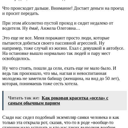
Что происходит дальше. Внимание! Достает деньги на проезд
и просит передать.
При этом абсолютно пустой проход и сидит недалеко от
водителя. Ну ёмаё, Анжела Олеговна…
Это еще не все. Меня поражают просто люди, которые
пытаются добиться своего пассивной агрессией. Ну
например, тоже случай из жизни. Ехал с девушкой в автобусе.
На остановке вышло нормально так людей и пару мест
освободилось.
Ну чего стоять, пошли да сели, ехать еще не мало было. И
ведь так произошло, что мы, наглая и невоспитанная
молодежь не заметили бабищу (женщина, на вид до 50 лет),
которая, понимаешь тоже сесть хотела.
Читать так же:
Как роковая красотка «осела» с
самым обычным парнем
Сзади нас сидел подобный экземпляр самки человека и как
только эта открыла рот, сказав, что-то в роде «вообще-то
старшим надо уступать и кто нас таких выродков вообще