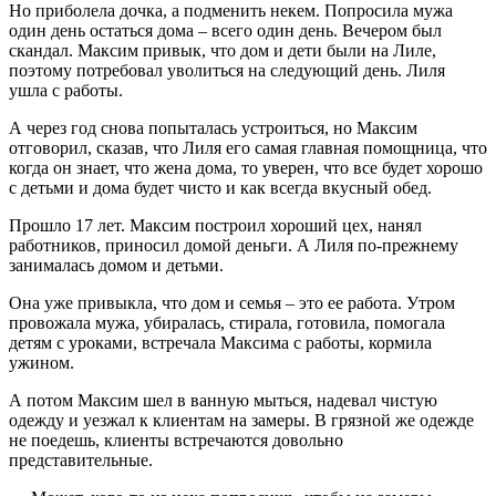
Но приболела дочка, а подменить некем. Попросила мужа
один день остаться дома – всего один день. Вечером был
скандал. Максим привык, что дом и дети были на Лиле,
поэтому потребовал уволиться на следующий день. Лиля
ушла с работы.
А через год снова попыталась устроиться, но Максим
отговорил, сказав, что Лиля его самая главная помощница, что
когда он знает, что жена дома, то уверен, что все будет хорошо
с детьми и дома будет чисто и как всегда вкусный обед.
Прошло 17 лет. Максим построил хороший цех, нанял
работников, приносил домой деньги. А Лиля по-прежнему
занималась домом и детьми.
Она уже привыкла, что дом и семья – это ее работа. Утром
провожала мужа, убиралась, стирала, готовила, помогала
детям с уроками, встречала Максима с работы, кормила
ужином.
А потом Максим шел в ванную мыться, надевал чистую
одежду и уезжал к клиентам на замеры. В грязной же одежде
не поедешь, клиенты встречаются довольно
представительные.