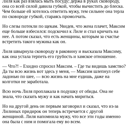
Лиля как раз взялась мыть посуду; держа в руках сковороду,
она со всей силой давила губкой, чтобы вычистить до блеска.
Чем больше ей хотелось ответить мужу, тем сильнее она терла
по сковороде губкой, стараясь промолчать.
Но слезы потекли по щекам. Увидев, что жена плачет, Максим
еще больше взбесился: подскочил к Лиле и стал кричать на
нее. А потом сказал, что есть женщины, которым за счастье
встретить такого мужика как он.
Лиля швырнула сковороду в раковину и высказала Максиму,
как она устала терпеть его грубость и хамское отношение.
— Что?! – Ехидно спросил Максим. – Где ты видишь хамство?
Да ты всю жизнь вот здесь у меня, — Максим шлепнул себе
ладонью по шее, — всю жизнь на мне ездишь, даже на
колготки не заработала.
Всю ночь Лиля проплакала в подушку от обиды. Она не
знала, что сказать мужу и как начать мириться.
Но на другой день он первым заговорил и сказал, что из-за
Лилиных придирок он теперь встречается с другой
женщиной. Лиля напомнила мужу, что все эти годы именно
она была с ним и помогала ему во всем.