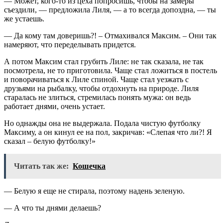
— Может, кого-то из цеха попросишь, чтобы на замеры
съездили, — предложила Лиля, — а то всегда допоздна, — ты
же устаешь.
— Да кому там доверишь?! – Отмахивался Максим. – Они так
намеряют, что переделывать придется.
А потом Максим стал грубить Лиле: не так сказала, не так
посмотрела, не то приготовила. Чаще стал ложиться в постель
и поворачиваться к Лиле спиной. Чаще стал уезжать с
друзьями на рыбалку, чтобы отдохнуть на природе. Лиля
старалась не злиться, стремилась понять мужа: он ведь
работает днями, очень устает.
Но однажды она не выдержала. Подала чистую футболку
Максиму, а он кинул ее на пол, закричав: «Слепая что ли?! Я
сказал – белую футболку!»
Читать так же:
Кошечка
— Белую я еще не стирала, поэтому надень зеленую.
— А что ты днями делаешь?