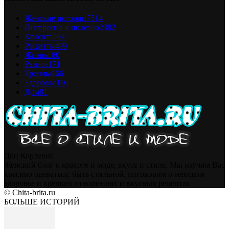
Женские истории
7514
Интересно и полезно
2382
Красота
592
Рецепты
499
Жизнь
180
Разное
171
Тренды
166
Здоровье
116
Дом
81
Дон Корлеоне
Женский блог к красоте и моде, вкусе и стиле. Мы научим Вас
красиво одеваться, быть стильной, поговорим о женском
здоровье и крепких отношениях и вкусных рецептах
© Chita-brita.ru
БОЛЬШЕ ИСТОРИЙ