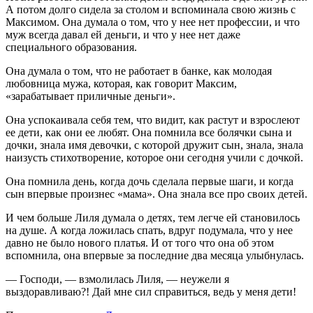
А потом долго сидела за столом и вспоминала свою жизнь с
Максимом. Она думала о том, что у нее нет профессии, и что
муж всегда давал ей деньги, и что у нее нет даже
специального образования.
Она думала о том, что не работает в банке, как молодая
любовница мужа, которая, как говорит Максим,
«зарабатывает приличные деньги».
Она успокаивала себя тем, что видит, как растут и взрослеют
ее дети, как они ее любят. Она помнила все болячки сына и
дочки, знала имя девочки, с которой дружит сын, знала, знала
наизусть стихотворение, которое они сегодня учили с дочкой.
Она помнила день, когда дочь сделала первые шаги, и когда
сын впервые произнес «мама». Она знала все про своих детей.
И чем больше Лиля думала о детях, тем легче ей становилось
на душе. А когда ложилась спать, вдруг подумала, что у нее
давно не было нового платья. И от того что она об этом
вспомнила, она впервые за последние два месяца улыбнулась.
— Господи, — взмолилась Лиля, — неужели я
выздоравливаю?! Дай мне сил справиться, ведь у меня дети!