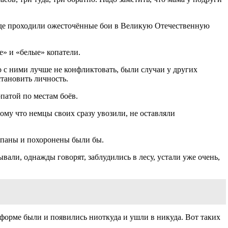
, где проходили ожесточённые бои в Великую Отечественную
е» и «белые» копатели.
 с ними лучше не конфликтовать, были случаи у других
становить личность.
патой по местам боёв.
ому что немцы своих сразу увозили, не оставляли
копаны и похоронены были бы.
вали, однажды говорят, заблудились в лесу, устали уже очень,
й форме были и появились ниоткуда и ушли в никуда. Вот таких