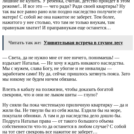
лишние не купить. У ребенка, считай, детство пройдет в этом
режиме!.. И все это — чего ради? Ради своей квартиры? Ну
так вы все равно рано или поздно наследство получите от
матери! С собой же она нажитое не заберет. Тем более,
нажитого у нее столько, что там не только внукам, там
правнукам хватит! И праправнукам еще останется…
Читать так же:
Удивительная встреча в глухом лесу
— Света, да не нужно мне от нее ничего, понимаешь! —
вздыхает Наталья. — Не хочу я ждать никакого наследства.
Мы с мужем, слава Богу, не убогие и не инвалиды —
заработаем сами! Ну да, сейчас пришлось затянуть пояса. Зато
мы никому не будем ничем обязаны.
Влезть в кабалу на полжизни, чтобы доказать богатой
свекрови, что и они не лыком шиты — глупо?
Ну сняли бы пока чистенькую приличную квартирку — да и
жили бы. Не тянули бы из себя жилы. Ездили бы на море,
покупали обновки. А там и до наследства дело дошло бы.
Подруга Натальи права — от такого большого объема
собственности что-то да останется в любом случае? С собой
на тот свет свекровь все нажитое не заберет…