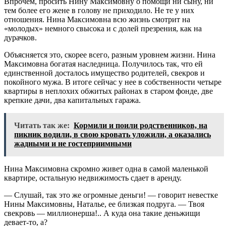
Впрочем, просить Нину Максимовну о помощи ни сыну, ни
тем более его жене в голову не приходило. Не те у них
отношения. Нина Максимовна всю жизнь смотрит на
«молодых» немного свысока и с долей презрения, как на
дурачков.
Объясняется это, скорее всего, разным уровнем жизни. Нина
Максимовна богатая наследница. Получилось так, что ей
единственной досталось имущество родителей, свекров и
покойного мужа. В итоге сейчас у нее в собственности четыре
квартиры в неплохих обжитых районах в старом фонде, две
крепкие дачи, два капитальных гаража.
Читать так же:
Кормили и поили родственников, на
пикник водили, в свою кровать уложили, а оказались
жадными и не гостеприимными
Нина Максимовна скромно живет одна в самой маленькой
квартире, остальную недвижимость сдает в аренду.
— Слушай, так это же огромные деньги! — говорит невестке
Нины Максимовны, Наталье, ее близкая подруга. — Твоя
свекровь — миллионерша!.. А куда она такие деньжищи
девает-то, а?