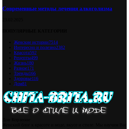
Современные методы лечения алкоголизма
23.02.2025
ПОПУЛЯРНЫЕ КАТЕГОРИИ
Женские истории
7514
Интересно и полезно
2382
Красота
592
Рецепты
499
Жизнь
180
Разное
171
Тренды
166
Здоровье
116
Дом
81
Дон Корлеоне
Женский блог к красоте и моде, вкусе и стиле. Мы научим Вас