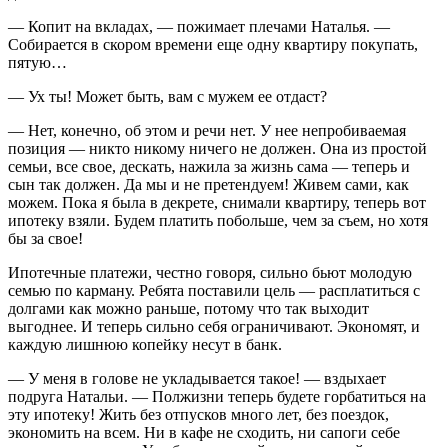
— Копит на вкладах, — пожимает плечами Наталья. —
Собирается в скором времени еще одну квартиру покупать,
пятую…
— Ух ты! Может быть, вам с мужем ее отдаст?
— Нет, конечно, об этом и речи нет. У нее непробиваемая
позиция — никто никому ничего не должен. Она из простой
семьи, все свое, дескать, нажила за жизнь сама — теперь и
сын так должен. Да мы и не претендуем! Живем сами, как
можем. Пока я была в декрете, снимали квартиру, теперь вот
ипотеку взяли. Будем платить побольше, чем за съем, но хотя
бы за свое!
Ипотечные платежи, честно говоря, сильно бьют молодую
семью по карману. Ребята поставили цель — расплатиться с
долгами как можно раньше, потому что так выходит
выгоднее. И теперь сильно себя ограничивают. Экономят, и
каждую лишнюю копейку несут в банк.
— У меня в голове не укладывается такое! — вздыхает
подруга Натальи. — Полжизни теперь будете горбатиться на
эту ипотеку! Жить без отпусков много лет, без поездок,
экономить на всем. Ни в кафе не сходить, ни сапоги себе