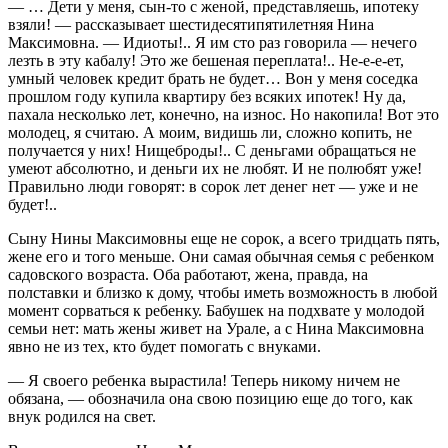
— … Дети у меня, сын-то с женой, представляешь, ипотеку
взяли! — рассказывает шестидесятипятилетняя Нина
Максимовна. — Идиоты!.. Я им сто раз говорила — нечего
лезть в эту кабалу! Это же бешеная переплата!.. Не-е-е-ет,
умный человек кредит брать не будет… Вон у меня соседка
прошлом году купила квартиру без всяких ипотек! Ну да,
пахала несколько лет, конечно, на износ. Но накопила! Вот это
молодец, я считаю. А моим, видишь ли, сложно копить, не
получается у них! Нищеброды!.. С деньгами обращаться не
умеют абсолютно, и деньги их не любят. И не полюбят уже!
Правильно люди говорят: в сорок лет денег нет — уже и не
будет!..
Сыну Нины Максимовны еще не сорок, а всего тридцать пять,
жене его и того меньше. Они самая обычная семья с ребенком
садовского возраста. Оба работают, жена, правда, на
полставки и близко к дому, чтобы иметь возможность в любой
момент сорваться к ребенку. Бабушек на подхвате у молодой
семьи нет: мать жены живет на Урале, а с Нина Максимовна
явно не из тех, кто будет помогать с внуками.
— Я своего ребенка вырастила! Теперь никому ничем не
обязана, — обозначила она свою позицию еще до того, как
внук родился на свет.