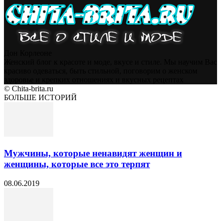
Дон Корлеоне
Женский блог к красоте и моде, вкусе и стиле. Мы научим Вас
красиво одеваться, быть стильной, поговорим о женском
здоровье и крепких отношениях и вкусных рецептах
© Chita-brita.ru
БОЛЬШЕ ИСТОРИЙ
Мужчины, которые ненавидят женщин и
женщины, которые все это терпят
08.06.2019