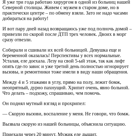
Я уже три года работаю хирургом в одной из больниц нашей
Северной столицы. Живем с мужем в старом доме, но в
практически центре – по обмену взяли. Зато не надо часами
добираться на работу!
И вот пару дней назад возвращаюсь уже под полночь домой –
привезли по скорой после ДТП трех человек. Двоих в морг
сразу отвезли.
Собирали и сшивали их всей больницей. Девушка еще и
беременной оказалась! Перспективы у всех нормальные.
Усталая, еле доехала. Лезу на свой 5-ый этаж, так как лифт
опять где-то завис и уже третий день полностью игнорирует
вызовы, и ремонтники тоже имели в виду наши обращения.
Между 4 и 5 этажами в углу, прямо на полу, лежит бомж,
неопрятный, дурно пахнущий. Хрипит очень, явно больной.
Что делать – подхожу, спрашиваю, чем помочь.
Он поднял мутный взгляд и прохрипел:
— Скорую вызови, воспаление у меня. Не говори, что бомж.
Вызвала скорую из нашей больницы, объяснила ситуацию.
Приехали через 20 минут. Мужик еле дышит.