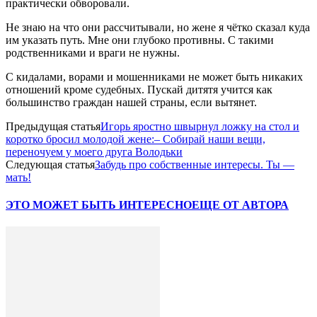
практически обворовали.
Не знаю на что они рассчитывали, но жене я чётко сказал куда
им указать путь. Мне они глубоко противны. С такими
родственниками и враги не нужны.
С кидалами, ворами и мошенниками не может быть никаких
отношений кроме судебных. Пускай дитятя учится как
большинство граждан нашей страны, если вытянет.
Предыдущая статья
Игорь яростно швырнул ложку на стол и
коротко бросил молодой жене:– Собирай наши вещи,
переночуем у моего друга Володьки
Следующая статья
Забудь про собственные интересы. Ты —
мать!
ЭТО МОЖЕТ БЫТЬ ИНТЕРЕСНО
ЕЩЕ ОТ АВТОРА