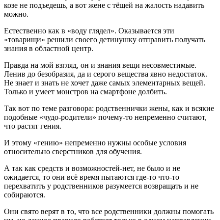
козе не подъедешь, а вот жене с тёщей на жалость надавить
можно.
Естественно как в «воду глядел». Оказывается эти
«товарищи» решили своего детинушку отправить получать
знания в областной центр.
Правда на мой взгляд, он и знания вещи несовместимые.
Ленив до безобразия, да и серого вещества явно недостаток.
Не знает и знать не хочет даже самых элементарных вещей.
Только и умеет монстров на смартфоне долбить.
Так вот по теме разговора: родственнички жены, как и всякие
подобные «чудо-родители» почему-то непременно считают,
что растят гения.
И этому «гению» непременно нужны особые условия
относительно сверстников для обучения.
А так как средств и возможностей-нет, не было и не
ожидается, то они всё время пытаются где-то что-то
перехватить у родственников разумеется возвращать и не
собираются.
Они свято верят в то, что все родственники должны помогать