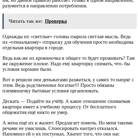
им, но данное правило работает только в одном направлении,
разумеется в направлении потребления.
Читать так же:
Проверка
Однажды их «светлые» головы озарила светлая мысль. Ведь
их «гениальному» отпрыску для обучения просто необходима
отдельная квартира в городе.
Ведь как-же их кровиночка в общаге то будет проживать? Там
же окружение плохое. Надо ему квартирку снимать, что- бы
условия хорошие были.
Вот и решили они деньжатами разжиться, у самих то напряг с
этим. Ведь родственники богатые!!! Просто обязаны
племянничку бытовые условия организовать.
Дескать — Подайте на учёбу. А какое отношение снимаемая
квартира имеет к учебному процессу. От бесплатного
общежития ещё никто не умер.
А жена ещё их и жалеет. Предлагает помочь. Но меня такими
речами не умаслишь. Спонсировать наотрез отказался.
Напомнил ей о их поступках. Хватит того, что они нас