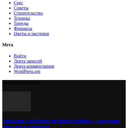
Секс
Советы
Строительство
Техника
Тренды
Финансы
Цветы и растения
Мета
Войти
Лента записей
Лента комментариев
WordPress.org
Выбор редактора
Заказать слайдшоу из фотографий — создание
фильма на юбилей