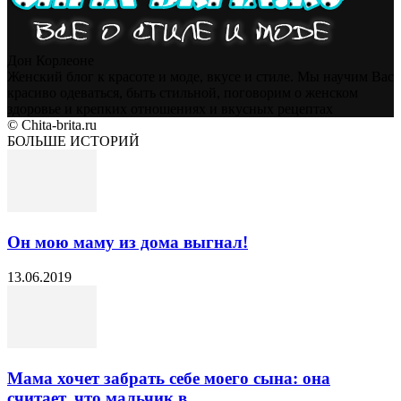
Дон Корлеоне
Женский блог к красоте и моде, вкусе и стиле. Мы научим Вас
красиво одеваться, быть стильной, поговорим о женском
здоровье и крепких отношениях и вкусных рецептах
© Chita-brita.ru
БОЛЬШЕ ИСТОРИЙ
Он мою маму из дома выгнал!
13.06.2019
Мама хочет забрать себе моего сына: она
считает, что мальчик в...