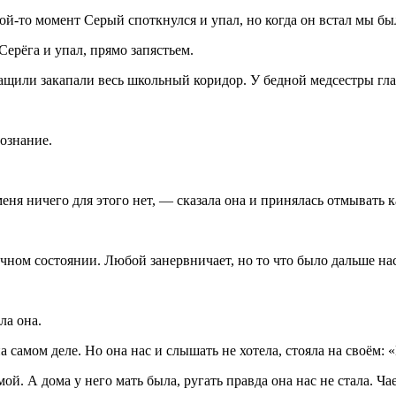
й-то момент Серый споткнулся и упал, но когда он встал мы был
Серёга и упал, прямо запястьем.
ащили закапали весь школьный коридор. У бедной медсестры глаз
сознание.
у меня ничего для этого нет, — сказала она и принялась отмывать
очном состоянии. Любой занервничает, но то что было дальше на
ла она.
 самом деле. Но она нас и слышать не хотела, стояла на своём: 
й. А дома у него мать была, ругать правда она нас не стала. Ча