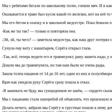
Мы с ребятами бегали по школьному полю, гоняли мяч. И в како
Оказывается в траве был кусок какой-то железки, вот на неё то 
Мы его бегом в охапку и к школьной медсестре. Пока бежали-т
-Как же ты так? — только и повторяла она.
-Эй, эй, ты чего? — заметила медсестра, как наш друг потерял 
Сунула ему вату с нашатырем, Серёга открыл глаза.
-Так, всё, теперь ведите его в травмпункт, рану зашить надо, 
Дошли мы до травмпункта, но там нам были не очень рады.
Зашла толпа пацанов от 14 до 16 лет, один из них в полуобмор
Врач как увидела руку Серёги сразу пошла в отказ.
-Я зашивать не буду, мы суицидников не шьём, — сердито сказа
Мы с пацанами стали наперебой ей объяснять, что произошло на
Делать нечего, забрали мы Серёгу и грустные пошли к нему домо