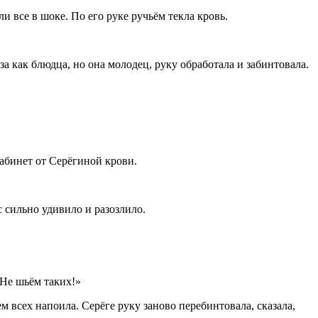
и все в шоке. По его руке ручьём текла кровь.
а как блюдца, но она молодец, руку обработала и забинтовала.
 кабинет от Серёгиной крови.
с сильно удивило и разозлило.
«Не шьём таких!»
ем всех напоила. Серёге руку заново перебинтовала, сказала,