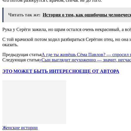
что потом разберутся с врачом, сейчас не до того.
Читать так же:
История о том, как ошибочны человече
Рука у Серёги зажила, но шрам остался очень некрасивый, а всё
С той врачихой потом ходил разбираться Серёгин отец, но она и 
оказать.
Предыдущая статья
А где ты живёшь Сёма Павлов? — спросил
Следующая статья
«Сын выглядит неухоженно — значит, несча
ЭТО МОЖЕТ БЫТЬ ИНТЕРЕСНО
ЕЩЕ ОТ АВТОРА
Женские истории