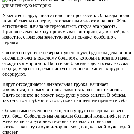
У меня есть друг, анестезиолог по профессии. Однажды после
ночной смены он вернулся с заметным засосом на шее. Жена,
естественно, начала интересоваться, откуда эта красота.
Пришлось ему на ходу придумывать историю, а у врачей, как
известно, с юмором зачастую всё в порядке, особенно с
черным.
Слепил он супруге невероятную чернуху, будто бы делали они
операцию очень тяжелому больному, который внезапно начал
отходить в мир иной. Наш герой бросился делать ему массаж
сердца, медсестра делает искусственное дыхание, хирурги
оперируют.
Вдруг отсоединяется дыхательная трубка, начинает
извиваться, как змея, и присасывается к шее анестезиолога.
Снять ее никто не может, ведь руки у всех заняты. В общем,
так он с той трубкой и стоял, пока пациент не пришел в себя.
Однако самое смешное не то, что супруга поверила во весь
этот бред. Собрались мы однажды большой компанией, и тут
жена нашего друга-анестезиолога начала с гордостью
рассказывать ту самую историю, мол, вот, как мой муж людей
спасает.