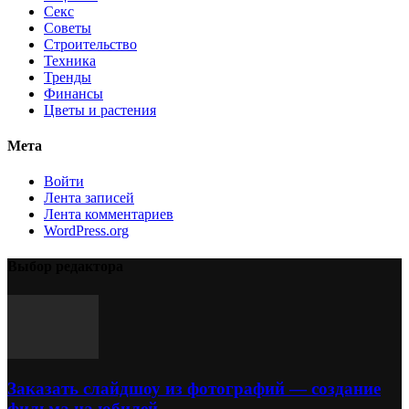
Секс
Советы
Строительство
Техника
Тренды
Финансы
Цветы и растения
Мета
Войти
Лента записей
Лента комментариев
WordPress.org
Выбор редактора
Заказать слайдшоу из фотографий — создание
фильма на юбилей