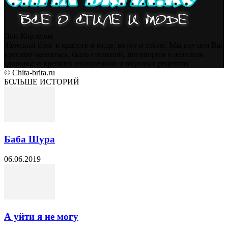
Дон Корлеоне
Женский блог к красоте и моде, вкусе и стиле. Мы научим Вас
красиво одеваться, быть стильной, поговорим о женском
здоровье и крепких отношениях и вкусных рецептах
© Chita-brita.ru
БОЛЬШЕ ИСТОРИЙ
Баба Шура
06.06.2019
А уйти я не могу