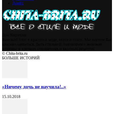
Дом
81
Дон Корлеоне
Женский блог к красоте и моде, вкусе и стиле. Мы научим Вас
красиво одеваться, быть стильной, поговорим о женском
здоровье и крепких отношениях и вкусных рецептах
© Chita-brita.ru
БОЛЬШЕ ИСТОРИЙ
«Ничему дочь не научила!..»
15.10.2018