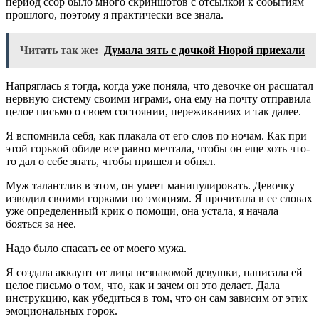
период ссор было много скриншотов с отсылкой к событиям
прошлого, поэтому я практически все знала.
Читать так же:
Думала зять с дочкой Нюрой приехали
Напряглась я тогда, когда уже поняла, что девочке он расшатал
нервную систему своими играми, она ему на почту отправила
целое письмо о своем состоянии, переживаниях и так далее.
Я вспомнила себя, как плакала от его слов по ночам. Как при
этой горькой обиде все равно мечтала, чтобы он еще хоть что-
то дал о себе знать, чтобы пришел и обнял.
Муж талантлив в этом, он умеет манипулировать. Девочку
изводил своими горками по эмоциям. Я прочитала в ее словах
уже определенный крик о помощи, она устала, я начала
бояться за нее.
Надо было спасать ее от моего мужа.
Я создала аккаунт от лица незнакомой девушки, написала ей
целое письмо о том, что, как и зачем он это делает. Дала
инструкцию, как убедиться в том, что он сам зависим от этих
эмоциональных горок.