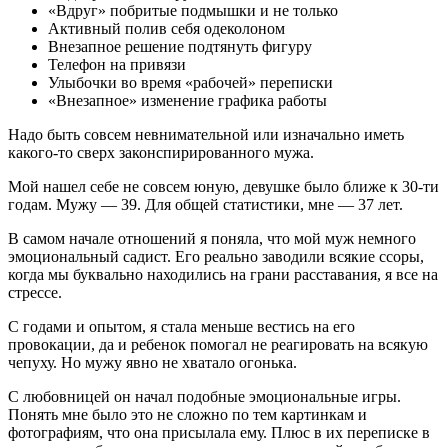
«Вдруг» побритые подмышки и не только
Активный полив себя одеколоном
Внезапное решение подтянуть фигуру
Телефон на привязи
Улыбочки во время «рабочей» переписки
«Внезапное» изменение графика работы
Надо быть совсем невнимательной или изначально иметь
какого-то сверх законспирированного мужа.
Мой нашел себе не совсем юную, девушке было ближе к 30-ти
годам. Мужу — 39. Для общей статистики, мне — 37 лет.
В самом начале отношений я поняла, что мой муж немного
эмоциональный садист. Его реально заводили всякие ссоры,
когда мы буквально находились на грани расставания, я все на
стрессе.
С годами и опытом, я стала меньше вестись на его
провокации, да и ребенок помогал не реагировать на всякую
чепуху. Но мужу явно не хватало огонька.
С любовницей он начал подобные эмоциональные игры.
Понять мне было это не сложно по тем картинкам и
фотографиям, что она присылала ему. Плюс в их переписке в