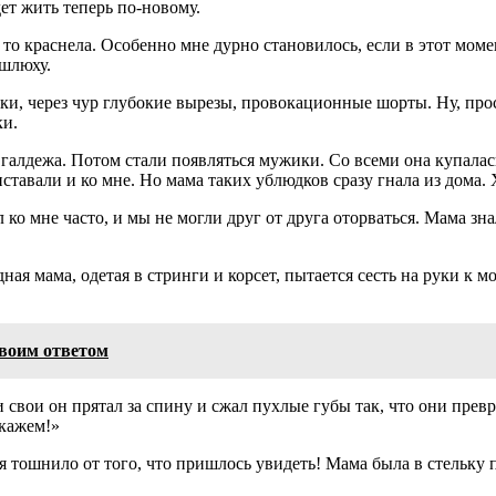
дет жить теперь по-новому.
це, то краснела. Особенно мне дурно становилось, если в этот мо
 шлюху.
и, через чур глубокие вырезы, провокационные шорты. Ну, прос
ки.
о галдежа. Потом стали появляться мужики. Со всеми она купалас
иставали и ко мне. Но мама таких ублюдков сразу гнала из дома
ко мне часто, и мы не могли друг от друга оторваться. Мама знал
ная мама, одетая в стринги и корсет, пытается сесть на руки к
своим ответом
и свои он прятал за спину и сжал пухлые губы так, что они прев
скажем!»
я тошнило от того, что пришлось увидеть! Мама была в стельку 