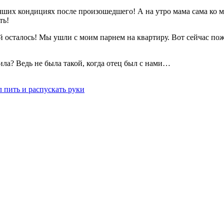
ших кондициях после произошедшего! А на утро мама сама ко мн
ть!
ей осталось! Мы ушли с моим парнем на квартиру. Вот сейчас по
ила? Ведь не была такой, когда отец был с нами…
л пить и распускать руки