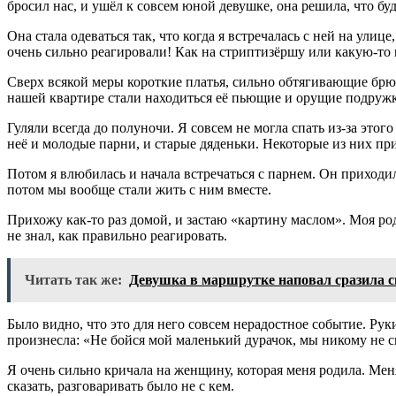
бросил нас, и ушёл к совсем юной девушке, она решила, что бу
Она стала одеваться так, что когда я встречалась с ней на ули
очень сильно реагировали! Как на стриптизёршу или какую-то
Сверх всякой меры короткие платья, сильно обтягивающие брюк
нашей квартире стали находиться её пьющие и орущие подруж
Гуляли всегда до полуночи. Я совсем не могла спать из-за этог
неё и молодые парни, и старые дяденьки. Некоторые из них пр
Потом я влюбилась и начала встречаться с парнем. Он приходил 
потом мы вообще стали жить с ним вместе.
Прихожу как-то раз домой, и застаю «картину маслом». Моя род
не знал, как правильно реагировать.
Читать так же:
Девушка в маршрутке наповал сразила 
Было видно, что это для него совсем нерадостное событие. Рук
произнесла: «Не бойся мой маленький дурачок, мы никому не 
Я очень сильно кричала на женщину, которая меня родила. Мен
сказать, разговаривать было не с кем.