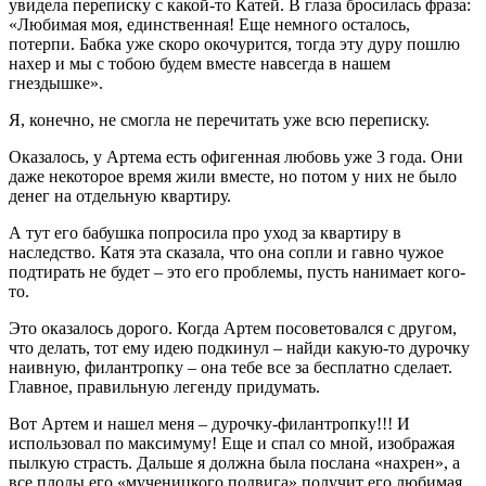
увидела переписку с какой-то Катей. В глаза бросилась фраза:
«Любимая моя, единственная! Еще немного осталось,
потерпи. Бабка уже скоро окочурится, тогда эту дуру пошлю
нахер и мы с тобою будем вместе навсегда в нашем
гнездышке».
Я, конечно, не смогла не перечитать уже всю переписку.
Оказалось, у Артема есть офигенная любовь уже 3 года. Они
даже некоторое время жили вместе, но потом у них не было
денег на отдельную квартиру.
А тут его бабушка попросила про уход за квартиру в
наследство. Катя эта сказала, что она сопли и гавно чужое
подтирать не будет – это его проблемы, пусть нанимает кого-
то.
Это оказалось дорого. Когда Артем посоветовался с другом,
что делать, тот ему идею подкинул – найди какую-то дурочку
наивную, филантропку – она тебе все за бесплатно сделает.
Главное, правильную легенду придумать.
Вот Артем и нашел меня – дурочку-филантропку!!! И
использовал по максимуму! Еще и спал со мной, изображая
пылкую страсть. Дальше я должна была послана «нахрен», а
все плоды его «мученицкого подвига» получит его любимая