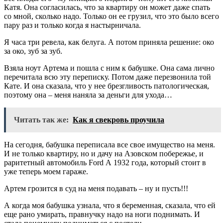
Катя. Она согласилась, что за квартиру он может даже спать
со мной, сколько надо. Только он ее грузил, что это было всего
пару раз и только когда я настырничала.
Я часа три ревела, как белуга. А потом приняла решение: око
за око, зуб за зуб.
Взяла ноут Артема и пошла с ним к бабушке. Она сама лично
перечитала всю эту переписку. Потом даже перезвонила той
Кате. И она сказала, что у нее брезгливость патологическая,
поэтому она – меня наняла за деньги для ухода…
Читать так же:
Как я свекровь проучила
На сегодня, бабушка переписала все свое имущество на меня.
И не только квартиру, но и дачу на Азовском побережье, и
раритетный автомобиль Ford А 1932 года, который стоит в
уже теперь моем гараже.
Артем грозится в суд на меня подавать – ну и пусть!!!
А когда моя бабушка узнала, что я беременная, сказала, что ей
еще рано умирать, правнучку надо на ноги поднимать. И