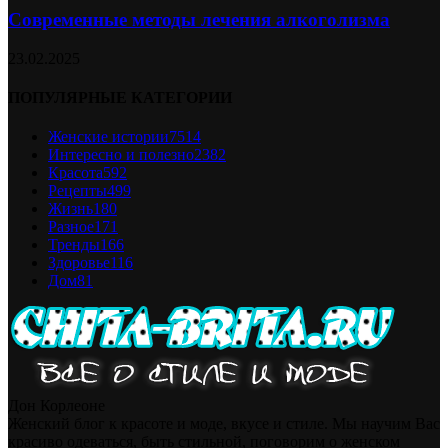
Современные методы лечения алкоголизма
23.02.2025
ПОПУЛЯРНЫЕ КАТЕГОРИИ
Женские истории
7514
Интересно и полезно
2382
Красота
592
Рецепты
499
Жизнь
180
Разное
171
Тренды
166
Здоровье
116
Дом
81
Дон Корлеоне
Женский блог к красоте и моде, вкусе и стиле. Мы научим Вас
красиво одеваться, быть стильной, поговорим о женском