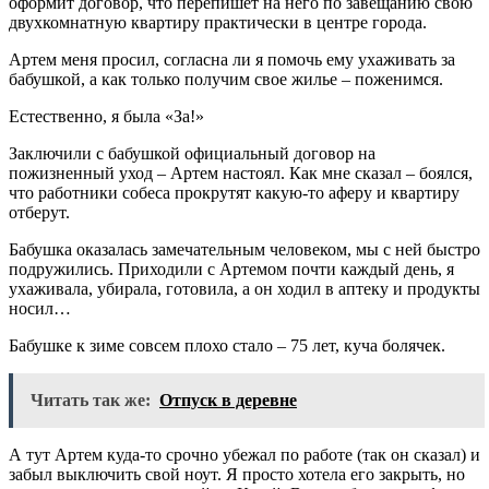
оформит договор, что перепишет на него по завещанию свою
двухкомнатную квартиру практически в центре города.
Артем меня просил, согласна ли я помочь ему ухаживать за
бабушкой, а как только получим свое жилье – поженимся.
Естественно, я была «За!»
Заключили с бабушкой официальный договор на
пожизненный уход – Артем настоял. Как мне сказал – боялся,
что работники собеса прокрутят какую-то аферу и квартиру
отберут.
Бабушка оказалась замечательным человеком, мы с ней быстро
подружились. Приходили с Артемом почти каждый день, я
ухаживала, убирала, готовила, а он ходил в аптеку и продукты
носил…
Бабушке к зиме совсем плохо стало – 75 лет, куча болячек.
Читать так же:
Отпуск в деревне
А тут Артем куда-то срочно убежал по работе (так он сказал) и
забыл выключить свой ноут. Я просто хотела его закрыть, но