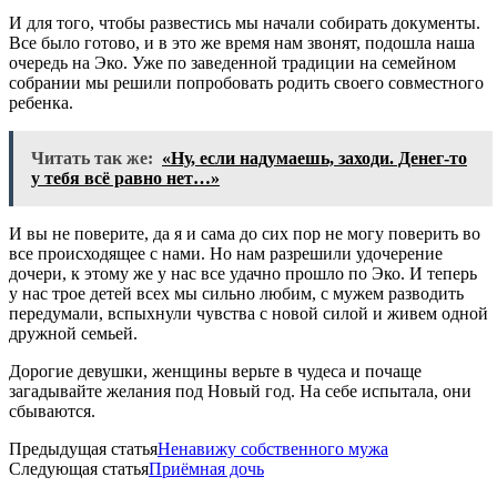
И для того, чтобы развестись мы начали собирать документы.
Все было готово, и в это же время нам звонят, подошла наша
очередь на Эко. Уже по заведенной традиции на семейном
собрании мы решили попробовать родить своего совместного
ребенка.
Читать так же:
«Ну, если надумаешь, заходи. Денег-то
у тебя всё равно нет…»
И вы не поверите, да я и сама до сих пор не могу поверить во
все происходящее с нами. Но нам разрешили удочерение
дочери, к этому же у нас все удачно прошло по Эко. И теперь
у нас трое детей всех мы сильно любим, с мужем разводить
передумали, вспыхнули чувства с новой силой и живем одной
дружной семьей.
Дорогие девушки, женщины верьте в чудеса и почаще
загадывайте желания под Новый год. На себе испытала, они
сбываются.
Предыдущая статья
Ненавижу собственного мужа
Следующая статья
Приёмная дочь