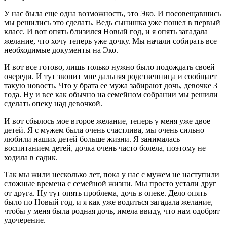
У нас была еще одна возможность, это Эко. И посовещавшись
мы решились это сделать. Ведь сынишка уже пошел в первый
класс. И вот опять близился Новый год, и я опять загадала
желание, что хочу теперь уже дочку. Мы начали собирать все
необходимые документы на Эко.
И вот все готово, лишь только нужно было подождать своей
очереди. И тут звонит мне дальняя родственница и сообщает
такую новость. Что у брата ее мужа забирают дочь, девочке 3
года. Ну и все как обычно на семейном собрании мы решили
сделать опеку над девочкой.
И вот сбылось мое второе желание, теперь у меня уже двое
детей. Я с мужем была очень счастлива, мы очень сильно
любили наших детей больше жизни. Я занималась
воспитанием детей, дочка очень часто болела, поэтому не
ходила в садик.
Так мы жили несколько лет, пока у нас с мужем не наступили
сложные времена с семейной жизни. Мы просто устали друг
от друга. Ну тут опять проблема, дочь в опеке. Дело опять
было по Новый год, и я как уже водиться загадала желание,
чтобы у меня была родная дочь, имела ввиду, что нам одобрят
удочерение.