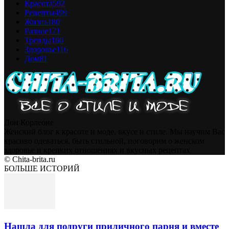
Красота
592
Рецепты
499
Жизнь
180
Разное
171
Тренды
166
Здоровье
116
Дом
81
Дон Корлеоне
Женский блог к красоте и моде, вкусе и стиле. Мы научим Вас
красиво одеваться, быть стильной, поговорим о женском
здоровье и крепких отношениях и вкусных рецептах
© Chita-brita.ru
БОЛЬШЕ ИСТОРИЙ
Нашла для подруги приличного парня и вместе