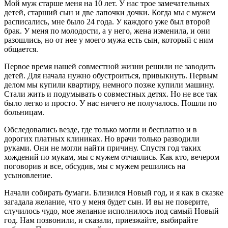
Мой муж старше меня на 10 лет. У нас трое замечательных
детей, старший сын и две лапочки дочки. Когда мы с мужем
расписались, мне было 24 года. У каждого уже был второй
брак. У меня по молодости, а у него, жена изменила, и они
разошлись, но от нее у моего мужа есть сын, который с ним
общается.
Первое время нашей совместной жизни решили не заводить
детей. Для начала нужно обустроиться, привыкнуть. Первым
делом мы купили квартиру, немного позже купили машину.
Стали жить и подумывать о совместных детях. Но не все так
было легко и просто. У нас ничего не получалось. Пошли по
больницам.
Обследовались везде, где только могли и бесплатно и в
дорогих платных клиниках. Но врачи только разводили
руками. Они не могли найти причину. Спустя год таких
хождений по мукам, мы с мужем отчаялись. Как кто, вечером
поговорив и все, обсудив, мы с мужем решились на
усыновление.
Начали собирать бумаги. Близился Новый год, и я как в сказке
загадала желание, что у меня будет сын. И вы не поверите,
случилось чудо, мое желание исполнилось под самый Новый
год. Нам позвонили, и сказали, приезжайте, выбирайте