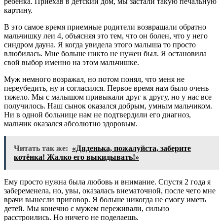
ребенка. Приехав в детский дом, мы застали такую печальную
картину.
В это самое время приемные родители возвращали обратно
мальчишку леи 4, объясняя это тем, что он болен, что у него
синдром дауна. Я когда увидела этого малыша то просто
влюбилась. Мне больше никто не нужен был. Я остановила
свой выбор именно на этом мальчишке.
Муж немного возражал, но потом понял, что меня не
переубедить, ну и согласился. Первое время нам было очень
тяжело. Мы с малышом привыкали друг к другу, но у нас все
получилось. Наш сынок оказался добрым, умным мальчиком.
Ни в одной больнице нам не подтвердили его диагноз,
мальчик оказался абсолютно здоровым.
Читать так же:
«Дяденька, пожалуйста, заберите
котёнка! Жалко его выкидывать!»
Ему просто нужна была любовь и внимание. Спустя 2 года я
забеременела, но, увы, оказалась внематочной, после чего мне
врачи вынесли приговор. Я больше никогда не смогу иметь
детей. Мы конечно с мужем переживали, сильно
расстроились. Но ничего не поделаешь.