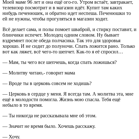
Моей маме 96 лет и она ещё ого-го. Утром встаёт, завтракает,
телевизор посмотрит и в магазин идёт. Купит там каких
нибудь печенюшек, и обратно идет неспеша. Печенюшки то
ей не нужны, чтобы прогуляться в магазин ходит.
Всё делает сама, и полы помоет шваброй, и стирку поставит, и
блинчики испечет. Молодец одним словом. Ну бывает
вздремнет после обеда полчасика. Так это для здоровья
хорошо. И не сидит до полуночи. Спать ложится рано. Только
вот как ляжет, всё чего-то шепчет. Как-то я её спросил…
— Мам, ты чего все шепчешь, когда спать ложишься?
— Молитву читаю,- говорит мама
— Вроде ты в церковь совсем не ходишь?
— Церковь в сердце у меня. Я всегда там. А молитва эта, мне
ещё в молодости помогла. Жизнь мою спасла. Тебя ещё
небыло в то время.
— Ты никогда не рассказывала мне об этом.
— Значит не время было. Хочешь расскажу.
— Хочу.