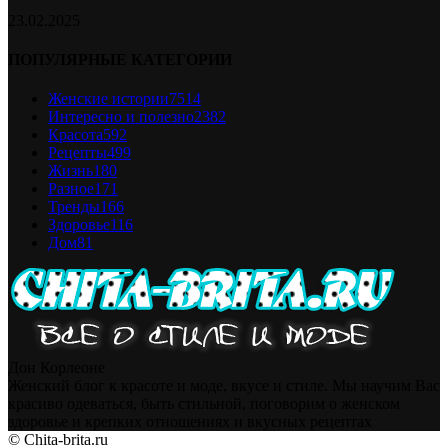
23.02.2025
ПОПУЛЯРНЫЕ КАТЕГОРИИ
Женские истории
7514
Интересно и полезно
2382
Красота
592
Рецепты
499
Жизнь
180
Разное
171
Тренды
166
Здоровье
116
Дом
81
Дон Корлеоне
Женский блог к красоте и моде, вкусе и стиле. Мы научим Вас
красиво одеваться, быть стильной, поговорим о женском
здоровье и крепких отношениях и вкусных рецептах
© Chita-brita.ru