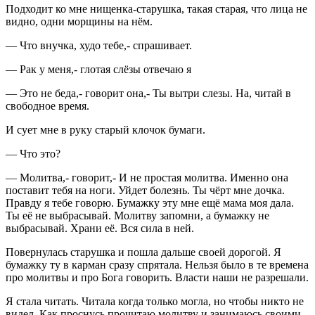
Подходит ко мне нищенка-старушка, такая старая, что лица не
видно, одни морщины на нём.
— Что внучка, худо тебе,- спрашивает.
— Рак у меня,- глотая слёзы отвечаю я
— Это не беда,- говорит она,- Ты вытри слезы. На, читай в
свободное время.
И сует мне в руку старый клочок бумаги.
— Что это?
— Молитва,- говорит,- И не простая молитва. Именно она
поставит тебя на ноги. Уйдет болезнь. Ты чёрт мне дочка.
Правду я тебе говорю. Бумажку эту мне ещё мама моя дала.
Ты её не выбрасывай. Молитву запомни, а бумажку не
выбрасывай. Храни её. Вся сила в ней.
Повернулась старушка и пошла дальше своей дорогой. Я
бумажку ту в карман сразу спрятала. Нельзя было в те времена
про молитвы и про Бога говорить. Власти наши не разрешали.
Я стала читать. Читала когда только могла, но чтобы никто не
видел. Как проснусь прочитаю молитву и занимаюсь своими