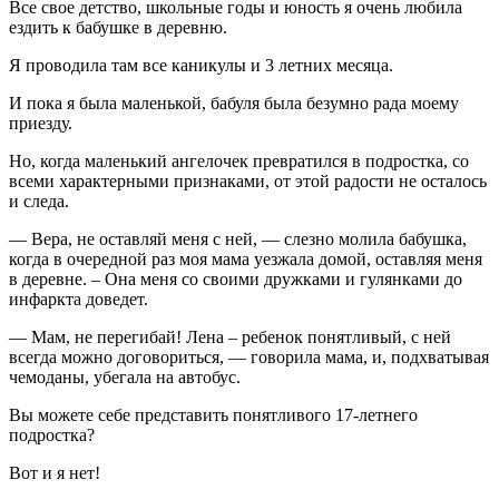
Все свое детство, школьные годы и юность я очень любила
ездить к бабушке в деревню.
Я проводила там все каникулы и 3 летних месяца.
И пока я была маленькой, бабуля была безумно рада моему
приезду.
Но, когда маленький ангелочек превратился в подростка, со
всеми характерными признаками, от этой радости не осталось
и следа.
— Вера, не оставляй меня с ней, — слезно молила бабушка,
когда в очередной раз моя мама уезжала домой, оставляя меня
в деревне. – Она меня со своими дружками и гулянками до
инфаркта доведет.
— Мам, не перегибай! Лена – ребенок понятливый, с ней
всегда можно договориться, — говорила мама, и, подхватывая
чемоданы, убегала на автобус.
Вы можете себе представить понятливого 17-летнего
подростка?
Вот и я нет!