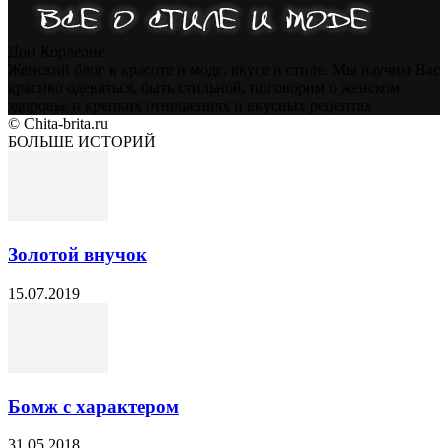
Дон Корлеоне
Женский блог к красоте и моде, вкусе и стиле. Мы научим Вас
красиво одеваться, быть стильной, поговорим о женском
здоровье и крепких отношениях и вкусных рецептах
© Chita-brita.ru
БОЛЬШЕ ИСТОРИЙ
Золотой внучок
15.07.2019
Бомж с характером
31.05.2018