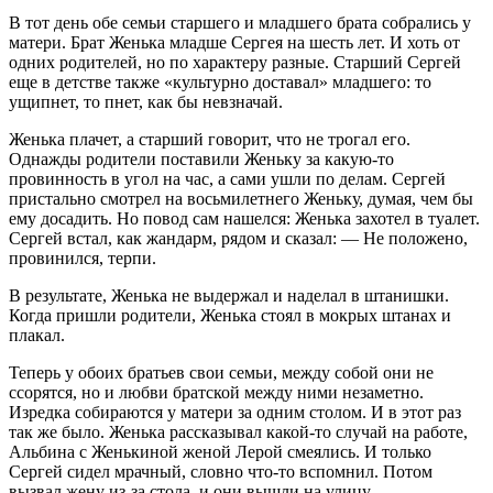
В тот день обе семьи старшего и младшего брата собрались у
матери. Брат Женька младше Сергея на шесть лет. И хоть от
одних родителей, но по характеру разные. Старший Сергей
еще в детстве также «культурно доставал» младшего: то
ущипнет, то пнет, как бы невзначай.
Женька плачет, а старший говорит, что не трогал его.
Однажды родители поставили Женьку за какую-то
провинность в угол на час, а сами ушли по делам. Сергей
пристально смотрел на восьмилетнего Женьку, думая, чем бы
ему досадить. Но повод сам нашелся: Женька захотел в туалет.
Сергей встал, как жандарм, рядом и сказал: — Не положено,
провинился, терпи.
В результате, Женька не выдержал и наделал в штанишки.
Когда пришли родители, Женька стоял в мокрых штанах и
плакал.
Теперь у обоих братьев свои семьи, между собой они не
ссорятся, но и любви братской между ними незаметно.
Изредка собираются у матери за одним столом. И в этот раз
так же было. Женька рассказывал какой-то случай на работе,
Альбина с Женькиной женой Лерой смеялись. И только
Сергей сидел мрачный, словно что-то вспомнил. Потом
вызвал жену из-за стола, и они вышли на улицу.