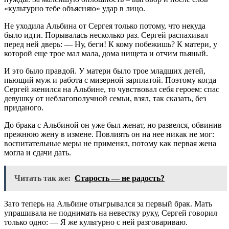
«культурно тебе объясняю» удар в лицо.
Не уходила Альбина от Сергея только потому, что некуда
было идти. Порывалась несколько раз. Сергей распахивал
перед ней дверь: — Ну, беги! К кому побежишь? К матери, у
которой еще трое мал мала, дома нищета и отчим пьяный.
И это было правдой. У матери было трое младших детей,
пьющий муж и работа с мизерной зарплатой. Поэтому когда
Сергей женился на Альбине, то чувствовал себя героем: спас
девушку от неблагополучной семьи, взял, так сказать, без
приданого.
До брака с Альбиной он уже был женат, но развелся, обвинив
прежнюю жену в измене. Повлиять он на нее никак не мог:
воспитательные меры не применял, потому как первая жена
могла и сдачи дать.
Читать так же:
Старость — не радость?
Зато теперь на Альбине отыгрывался за первый брак. Мать
упрашивала не поднимать на невестку руку, Сергей говорил
только одно: — Я же культурно с ней разговариваю.