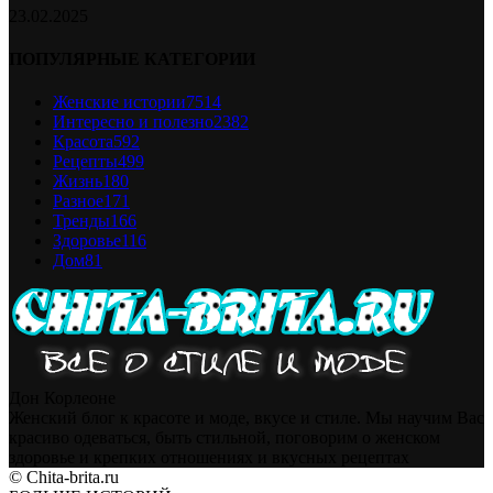
23.02.2025
ПОПУЛЯРНЫЕ КАТЕГОРИИ
Женские истории
7514
Интересно и полезно
2382
Красота
592
Рецепты
499
Жизнь
180
Разное
171
Тренды
166
Здоровье
116
Дом
81
Дон Корлеоне
Женский блог к красоте и моде, вкусе и стиле. Мы научим Вас
красиво одеваться, быть стильной, поговорим о женском
здоровье и крепких отношениях и вкусных рецептах
© Chita-brita.ru