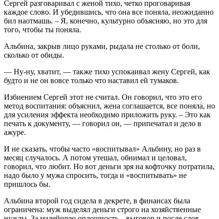
Сергей разговаривал с женой тихо, четко проговаривая
каждое слово. И убедившись, что она все поняла, неожиданно
бил наотмашь. – Я, конечно, культурно объясняю, но это для
того, чтобы ты поняла.
Альбина, закрыв лицо руками, рыдала не столько от боли,
сколько от обиды.
— Ну-ну, хватит, — также тихо успокаивал жену Сергей, как
будто и не он вовсе только что наставил ей тумаков.
Избиением Сергей этот не считал. Он говорил, что это его
метод воспитания: объяснил, жена соглашается, все поняла, но
для усиления эффекта необходимо приложить руку. – Это как
печать к документу, — говорил он, — припечатал и дело в
ажуре.
И не сказать, чтобы часто «воспитывал» Альбину, но раз в
месяц случалось. А потом утешал, обнимал и целовал,
говорил, что любит. Но вот деньги зря на кофточку потратила,
надо было у мужа спросить, тогда и «воспитывать» не
пришлось бы.
Альбина второй год сидела в декрете, в финансах была
ограничена: муж выделял деньги строго на хозяйственные
нужды. За малейшую оплошность – выговор и после слов