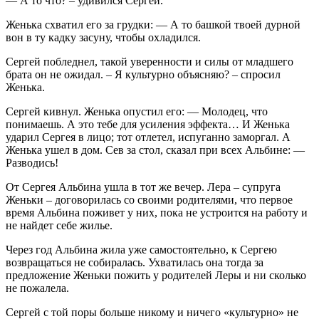
— А то что? – удивился Сергей.
Женька схватил его за грудки: — А то башкой твоей дурной
вон в ту кадку засуну, чтобы охладился.
Сергей побледнел, такой уверенности и силы от младшего
брата он не ожидал. – Я культурно объясняю? – спросил
Женька.
Сергей кивнул. Женька опустил его: — Молодец, что
понимаешь. А это тебе для усиления эффекта… И Женька
ударил Сергея в лицо; тот отлетел, испуганно заморгал. А
Женька ушел в дом. Сев за стол, сказал при всех Альбине: —
Разводись!
От Сергея Альбина ушла в тот же вечер. Лера – супруга
Женьки – договорилась со своими родителями, что первое
время Альбина поживет у них, пока не устроится на работу и
не найдет себе жилье.
Через год Альбина жила уже самостоятельно, к Сергею
возвращаться не собиралась. Ухватилась она тогда за
предложение Женьки пожить у родителей Леры и ни сколько
не пожалела.
Сергей с той поры больше никому и ничего «культурно» не