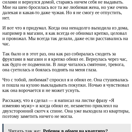
силами и вернулся домой, стараясь ничем себя не выдавать.
Мне на шею бросилась все та же любимая жена, но уже очень
далекая и какая-то даже чужая. Но я не смогу ее отпустить,
нет.
И вот что я придумал. Когда она ненадолго выходила из дома,
например в магазин, я как всегда ее обнимал крепко, целовал
и провожал. Мы всегда так делали, даже если расставались на
час.
Так было и в этот раз, она как раз собиралась сходить за
фруктами в магазин и я крепко обнял ее. Вернулась через час,
как будто ее подменили. В лице читалось смятение, тревога,
она суетилась и боялась поднять на меня глаза.
Что с тобой, любимая? спросил я и обнял ее. Она стушевалась
и пошла на кухню выкладывать покупки. Ночью я чувствовал
как она ворочается и не может уснуть.
Расскажу, что я сделал — я написал на листке фразу «Я
изменяю мужу» и когда обнял ее, незаметно приклеил на
двухсторонний скотч к спине. Она уже выходила из квартиры,
поэтому заметить ничего не могла.
Читать так же:
Ребенок в обмен на квартиру?