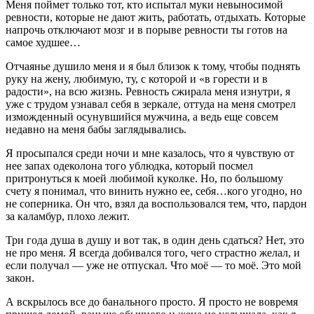
Меня поймет только тот, кто испытал муки невыносимой
ревности, которые не дают жить, работать, отдыхать. Которые
напрочь отключают мозг и в порыве ревности ты готов на
самое худшее…
Отчаянье душило меня и я был близок к тому, чтобы поднять
руку на жену, любимую, ту, с которой и «в горести и в
радости», на всю жизнь. Ревность сжирала меня изнутри, я
уже с трудом узнавал себя в зеркале, оттуда на меня смотрел
изможденный осунувшийся мужчина, а ведь еще совсем
недавно на меня бабы заглядывались.
Я просыпался среди ночи и мне казалось, что я чувствую от
нее запах одеколона того ублюдка, который посмел
притронуться к моей любимой куколке. Но, по большому
счету я понимал, что винить нужно ее, себя…кого угодно, но
не соперника. Он что, взял да воспользовался тем, что, пардон
за каламбур, плохо лежит.
Три года душа в душу и вот так, в один день сдаться? Нет, это
не про меня. Я всегда добивался того, чего страстно желал, и
если получал — уже не отпускал. Что моё — то моё. Это мой
закон.
А вскрылось все до банального просто. Я просто не вовремя