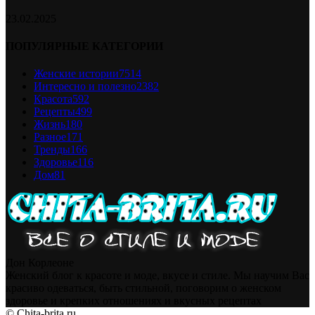
23.02.2025
ПОПУЛЯРНЫЕ КАТЕГОРИИ
Женские истории
7514
Интересно и полезно
2382
Красота
592
Рецепты
499
Жизнь
180
Разное
171
Тренды
166
Здоровье
116
Дом
81
Дон Корлеоне
Женский блог к красоте и моде, вкусе и стиле. Мы научим Вас
красиво одеваться, быть стильной, поговорим о женском
здоровье и крепких отношениях и вкусных рецептах
© Chita-brita.ru