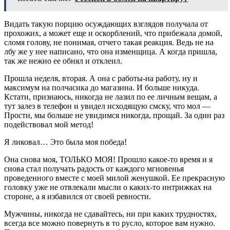
Видать такую порцию осуждающих взглядов получала от
прохожих, а может еще и оскорблений, что прибежала домой,
сломя голову, не понимая, отчего такая реакция. Ведь не на
лбу же у нее написано, что она изменщица. А когда пришла,
так же нежно ее обнял и отклеил.
Прошла неделя, вторая. А она с работы-на работу, ну и
максимум на полчасика до магазина. И больше никуда.
Кстати, признаюсь, никогда не лазил по ее личным вещам, а
тут залез в телефон и увидел исходящую смску, что мол —
Прости, мы больше не увидимся никогда, прощай. За один раз
подействовал мой метод!
Я ликовал… Это была моя победа!
Она снова моя, ТОЛЬКО МОЯ! Прошло какое-то время и я
снова стал получать радость от каждого мгновенья
проведенного вместе с моей милой женушкой. Ее прекрасную
головку уже не отвлекали мысли о каких-то интрижках на
стороне, а я избавился от своей ревности.
Мужчины, никогда не сдавайтесь, ни при каких трудностях,
всегда все можно повернуть в то русло, которое вам нужно.