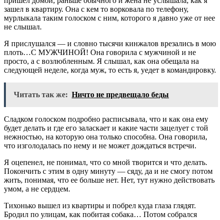
пришел домой, раньше обычного и жена не услышала, как я
зашел в квартиру. Она с кем то ворковала по телефону,
мурлыкала таким голоском с ним, которого я давно уже от нее
не слышал.
Я прислушался — и словно тысячи кинжалов врезались в мою
плоть…С МУЖЧИНОЙ! Она говорила с мужчиной и не
просто, а с возлюбленным. Я слышал, как она обещала на
следующей неделе, когда муж, то есть я, уедет в командировку.
Читать так же:
Ничто не предвещало беды
Сладком голоском подробно расписывала, что и как она ему
будет делать и где его заласкает и какие части зацелует с той
нежностью, на которую она только способна. Она говорила,
что изголодалась по нему и не может дождаться встречи.
Я оцепенел, не понимал, что со мной творится и что делать.
Покончить с этим в одну минуту — сяду, да и не смогу потом
жить, понимая, что ее больше нет. Нет, тут нужно действовать
умом, а не сердцем.
Тихонько вышел из квартиры и побрел куда глаза глядят.
Бродил по улицам, как побитая собака… Потом собрался