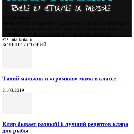
Дон Корлеоне
Женский блог к красоте и моде, вкусе и стиле. Мы научим Вас
красиво одеваться, быть стильной, поговорим о женском
здоровье и крепких отношениях и вкусных рецептах
© Chita-brita.ru
БОЛЬШЕ ИСТОРИЙ
Тихий мальчик и «громкая» мама в классе
21.03.2019
Кляр бывает разный! 6 лучший рецептов кляра
для рыбы