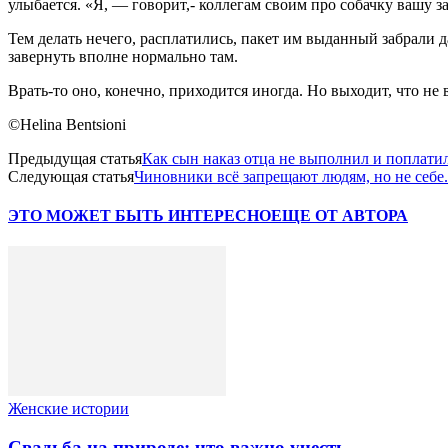
улыбается. «Я, — говорит,- коллегам своим про собачку вашу за
Тем делать нечего, расплатились, пакет им выданный забрали да
завернуть вполне нормально там.
Врать-то оно, конечно, приходится иногда. Но выходит, что не в
©Helina Bentsioni
Предыдущая статья
Как сын наказ отца не выполнил и поплати
Следующая статья
Чиновники всё запрещают людям, но не себе.
ЭТО МОЖЕТ БЫТЬ ИНТЕРЕСНО
ЕЩЕ ОТ АВТОРА
Женские истории
Свадьба на природе: что важно учесть