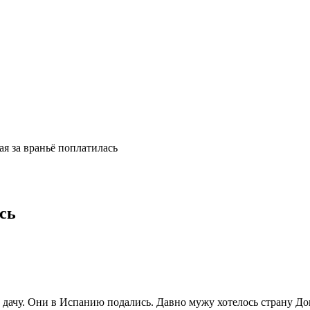
ая за враньё поплатилась
сь
а дачу. Они в Испанию подались. Давно мужу хотелось страну До