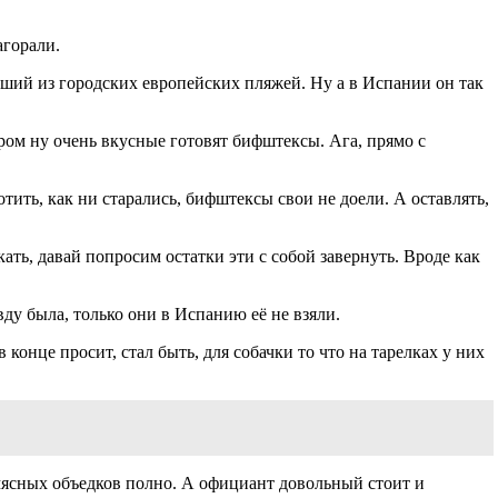
агорали.
ейший из городских европейских пляжей. Ну а в Испании он так
тором ну очень вкусные готовят бифштексы. Ага, прямо с
тить, как ни старались, бифштексы свои не доели. А оставлять,
кать, давай попросим остатки эти с собой завернуть. Вроде как
вду была, только они в Испанию её не взяли.
 конце просит, стал быть, для собачки то что на тарелках у них
 мясных объедков полно. А официант довольный стоит и