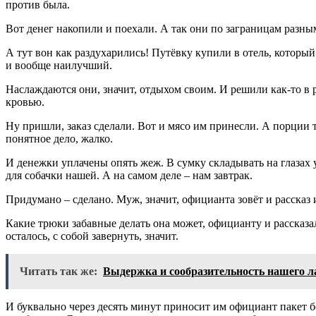
против была.
Вот денег накопили и поехали. А так они по заграницам разным
А тут вон как раздухарились! Путёвку купили в отель, которы
и вообще наилучший.
Наслаждаются они, значит, отдыхом своим. И решили как-то в р
кровью.
Ну пришли, заказ сделали. Вот и мясо им принесли. А порции т
понятное дело, жалко.
И денежки уплачены опять жеж. В сумку складывать на глазах у 
для собачки нашей. А на самом деле – нам завтрак.
Придумано – сделано. Муж, значит, официанта зовёт и рассказ 
Какие трюки забавные делать она может, официанту и рассказал. 
осталось, с собой завернуть, значит.
Читать так же:
Выдержка и сообразительность нашего л
И буквально через десять минут приносит им официант пакет 