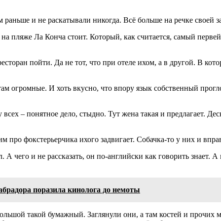
 раньше и не раскатывали никогда. Всё больше на речке своей з
й на пляже Ла Конча стоит. Который, как считается, самый перв
есторан пойти. Да не тот, что при отеле ихом, а в другой. В ко
ам огромные. И хоть вкусно, что впору язык собственный прогло
всех – понятное дело, стыдно. Тут жена такая и предлагает. Дес
им про фокстерьерчика ихого задвигает. Собачка-то у них и впра
А чего и не рассказать, он по-английски как говорить знает. А в
абрадора поразила кинолога до немоты
большой такой бумажный. Заглянули они, а там костей и прочих