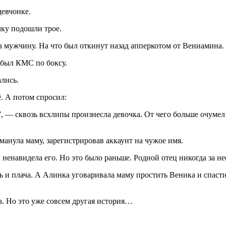
девчонке.
чку подошли трое.
на мужчину. На что был откинут назад апперкотом от Вениамина.
 был КМС по боксу.
лись.
. А потом спросил:
, — сквозь всхлипы произнесла девочка. От чего больше очумел В
бманула маму, зарегистрировав аккаунт на чужое имя.
ненавидела его. Но это было раньше. Родной отец никогда за неё
 и плача. А Алинка уговаривала маму простить Веника и спасти 
а. Но это уже совсем другая история…