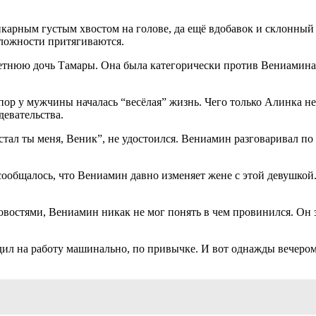
карным густым хвостом на голове, да ещё вдобавок и склонный
оложности притягиваются.
летнюю дочь Тамары. Она была категорически против Вениамина
пор у мужчины началась “весёлая” жизнь. Чего только Алинка н
девательства.
тал ты меня, Веник”, не удостоился. Вениамин разговаривал по 
общалось, что Вениамин давно изменяет жене с этой девушкой. 
востями, Вениамин никак не мог понять в чем провинился. Он зв
дил на работу машинально, по привычке. И вот однажды вечером