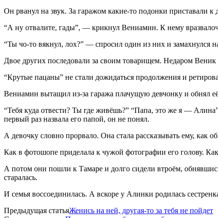
Он рванул на звук. За гаражом какие-то подонки приставали к 
“А ну отвалите, гады”, — крикнул Вениамин. К нему вразвало
“Ты чо-то вякнул, лох?” — спросил один из них и замахнулся 
Двое других последовали за своим товарищем. Недаром Веник
“Крутые пацаны” не стали дожидаться продолжения и ретирова
Вениамин вытащил из-за гаража плачущую девчонку и обнял её
“Тебя куда отвести? Ты где живёшь?” “Папа, это же я — Алина”
первый раз назвала его папой, он не понял.
А девочку словно прорвало. Она стала рассказывать ему, как о
Как в фотошопе приделала к чужой фотографии его голову. Как 
А потом они пошли к Тамаре и долго сидели втроём, обнявшись
старалась.
И семья воссоединилась. А вскоре у Алинки родилась сестренк
Предыдущая статья
Женись на ней, другая-то за тебя не пойдет