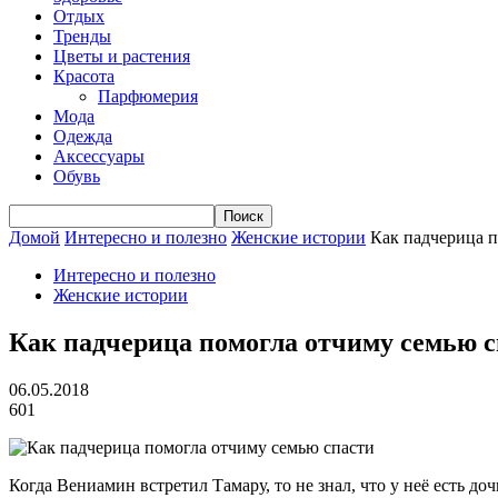
Отдых
Тренды
Цветы и растения
Красота
Парфюмерия
Мода
Одежда
Аксессуары
Обувь
Домой
Интересно и полезно
Женские истории
Как падчерица п
Интересно и полезно
Женские истории
Как падчерица помогла отчиму семью с
06.05.2018
601
Когда Вениамин встретил Тамару, то не знал, что у неё есть д