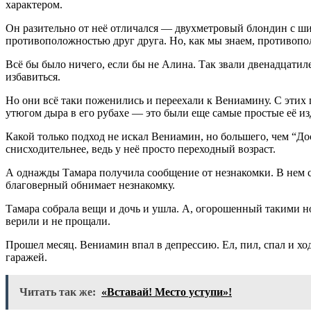
характером.
Он разительно от неё отличался — двухметровый блондин с ши
противоположностью друг друга. Но, как мы знаем, противоп
Всё бы было ничего, если бы не Алина. Так звали двенадцати
избавиться.
Но они всё таки поженились и переехали к Вениамину. С этих 
утюгом дыра в его рубахе — это были еще самые простые её из
Какой только подход не искал Вениамин, но большего, чем “Дос
снисходительнее, ведь у неё просто переходный возраст.
А однажды Тамара получила сообщение от незнакомки. В нем со
благоверный обнимает незнакомку.
Тамара собрала вещи и дочь и ушла. А, огорошенный такими но
верили и не прощали.
Прошел месяц. Вениамин впал в депрессию. Ел, пил, спал и хо
гаражей.
Читать так же:
«Вставай! Место уступи»!