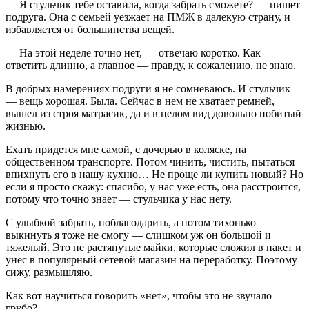
— Я стульчик тебе оставила, когда забрать сможете? — пишет
подруга. Она с семьей уезжает на ПМЖ в далекую страну, и
избавляется от большинства вещей.
— На этой неделе точно нет, — отвечаю коротко. Как
ответить длинно, а главное — правду, к сожалению, не знаю.
В добрых намерениях подруги я не сомневаюсь. И стульчик
— вещь хорошая. Была. Сейчас в нем не хватает ремней,
вышел из строя матрасик, да и в целом вид довольно побитый
жизнью.
Ехать придется мне самой, с дочерью в коляске, на
общественном транспорте. Потом чинить, чистить, пытаться
впихнуть его в нашу кухню… Не проще ли купить новый? Но
если я просто скажу: спасибо, у нас уже есть, она расстроится,
потому что точно знает — стульчика у нас нету.
С улыбкой забрать, поблагодарить, а потом тихонько
выкинуть я тоже не смогу — слишком уж он большой и
тяжелый. Это не растянутые майки, которые сложил в пакет и
унес в популярный сетевой магазин на переработку. Поэтому
сижу, размышляю.
Как вот научиться говорить «нет», чтобы это не звучало
грубо?