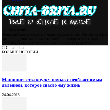
Дон Корлеоне
Женский блог к красоте и моде, вкусе и стиле. Мы научим Вас
красиво одеваться, быть стильной, поговорим о женском
здоровье и крепких отношениях и вкусных рецептах
© Chita-brita.ru
БОЛЬШЕ ИСТОРИЙ
Машинист столкнулся ночью с необъяснимым
явлением, которое спасло ему жизнь
24.04.2018