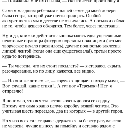
— Покажи-ка мне их сначала, — скептически произношу я.
Самым младшим ребенком в нашей семье до моей дочери
была сестра, которой уже почти тридцать. Особой
аккуратностью мы в детстве не отличались. А посылки сейчас
не то, чтобы дешево обходятся. Тем более, через полстраны.
Ну, и да, книжки действительно оказались едва уцелевшими:
некоторые страницы фигурно порезаны ножницами (это мое
творческое начало проявилось), другие полностью заклеены
липкой лентой (тогда она еще существовала!), третьи просто
куда-то потерялись.
— Ты уверена, что их стоит посылать? — я стараюсь скрыть
разочарование, но по лицу, кажется, все видно.
— Но они же читаемые, — горячо защищает находку мама, —
Вот, слушай, какие стихи!.. А тут вот «Теремок»! Нет, я
отправлю!
Я понимаю, что вся эта ветошь очень дорога ее сердцу.
Потому что сама храню целую коробку всякой чепухи. Это
учитывая шесть переездов, два из которых — в другой город.
Но я изо всех сил стараюсь держаться на берегу разума: если
не уверена, лучше вынесу на помойку и оставлю рядом с