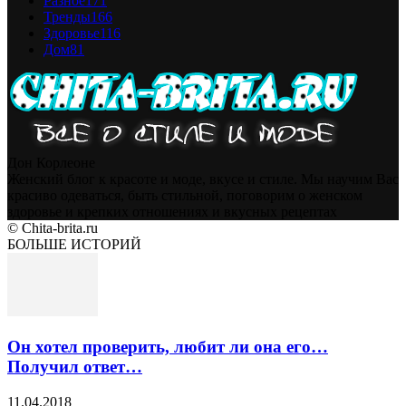
Разное
171
Тренды
166
Здоровье
116
Дом
81
Дон Корлеоне
Женский блог к красоте и моде, вкусе и стиле. Мы научим Вас
красиво одеваться, быть стильной, поговорим о женском
здоровье и крепких отношениях и вкусных рецептах
© Chita-brita.ru
БОЛЬШЕ ИСТОРИЙ
Он хотел проверить, любит ли она его…
Получил ответ…
11.04.2018