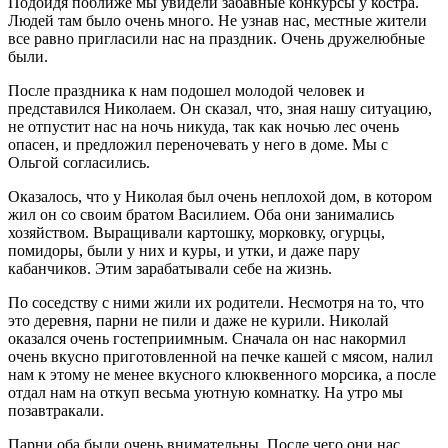
Подойдя поближе мы увидели забавные конкурсы у костра.
Людей там было очень много. Не узнав нас, местные жители
все равно пригласили нас на праздник. Очень дружелюбные
были.
После праздника к нам подошел молодой человек и
представился Николаем. Он сказал, что, зная нашу ситуацию,
не отпустит нас на ночь никуда, так как ночью лес очень
опасен, и предложил переночевать у него в доме. Мы с
Ольгой согласились.
Оказалось, что у Николая был очень неплохой дом, в котором
жил он со своим братом Василием. Оба они занимались
хозяйством. Выращивали картошку, морковку, огурцы,
помидоры, были у них и куры, и утки, и даже пару
кабанчиков. Этим зарабатывали себе на жизнь.
По соседству с ними жили их родители. Несмотря на то, что
это деревня, парни не пили и даже не курили. Николай
оказался очень гостеприимным. Сначала он нас накормил
очень вкусно приготовленной на печке кашей с мясом, налил
нам к этому не менее вкусного клюквенного морсика, а после
отдал нам на откуп весьма уютную комнатку. На утро мы
позавтракали.
Парни оба были очень внимательны. После чего они нас