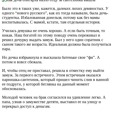
Было это в таких уже, кажется, далеких лихих девяностых. У
одного “нового русского”, как их тогда называли, была дочь-
студентка. Избалованная донельзя, потому как без мамы
воспитывалась. С мамой, кстати, там отдельная история.
Училась девушка не очень хорошо. А если быть точным, то
никак. Наш богатей по этому поводу очень переживал и
решил дочурку выдать замуж. Был у него один соратник с
сыном такого же возраста. Идеальная должна была получиться
пара.
Но дочка взбрыкнула и высказала батеньке свое “фи”. А
потом и вовсе сбежала.
И, чтобы отец не приставал, решила в отместку ему выйти
замуж. За первого встречного. Этим встречным оказался
парнишка-сантехник, который пришел чинить слив в ванной
ее подруги, у которой беглянка на данный момент
обосновалась.
Молодой человек на брак согласился на удивление легко. А
папа, узнав о замужестве дитяти, выставил ее на улицу и
перекрыл доступ к деньгам.