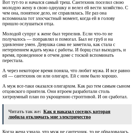
Вот тут-то и начался самый треш. Сантехник поселил свою
молодую жену в свою однушку и велел ей вести хозяйство. С
чем она, понятное дело, не справлялась. Не раз она
вспоминала тот злосчастный момент, когда ей в голову
пришло ослушаться отца.
Молодой супруг к жене был терпелив. Если что-то не
получалось — поправлял и помогал. Был не груб и на
удивление умен. Девушка сама не заметила, как стала с
нетерпением ждать мужа с работы. И борщ стал выходить, и
время, проведенное в отчем доме с тоской вспоминать
перестала.
А через некоторое время поняла, что любит мужа. И все равно
ей — сантехник он или олигарх. Ей с ним было хорошо.
А муж все-таки оказался олигархом. Как раз тем самым сыном
отцовского приятеля. Они втроем разработали столь
хитроумный план по укрощению строптивой. И он сработал.
Читать так же:
Как я наказал соседку, которая
любила отключать мне электричество
Когда жена узнала, что муж не сантехник, то не обрадовалась,