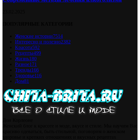
23.02.2025
ПОПУЛЯРНЫЕ КАТЕГОРИИ
Женские истории
7514
Интересно и полезно
2382
Красота
592
Рецепты
499
Жизнь
180
Разное
171
Тренды
166
Здоровье
116
Дом
81
Дон Корлеоне
Женский блог к красоте и моде, вкусе и стиле. Мы научим Вас
красиво одеваться, быть стильной, поговорим о женском
здоровье и крепких отношениях и вкусных рецептах