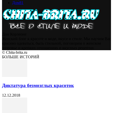
Дом
81
Дон Корлеоне
Женский блог к красоте и моде, вкусе и стиле. Мы научим Вас
красиво одеваться, быть стильной, поговорим о женском
здоровье и крепких отношениях и вкусных рецептах
© Chita-brita.ru
БОЛЬШЕ ИСТОРИЙ
Диктатура безмозглых красоток
12.12.2018